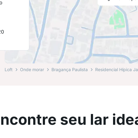
o
20
Loft
Onde morar
Bragança Paulista
Residencial Hípica Ja
ncontre seu lar ide