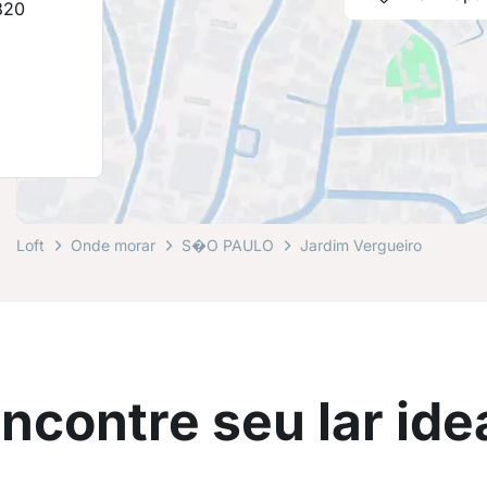
820
Loft
Onde morar
S�O PAULO
Jardim Vergueiro
ncontre seu lar ide