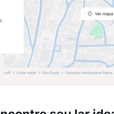
Ver mapa
o
Loft
Onde morar
São Paulo
Conjunto Habitacional Padre
ncontre seu lar ide