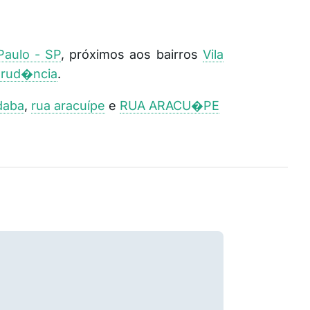
Paulo - SP
, próximos aos bairros
Vila
Prud�ncia
.
daba
,
rua aracuípe
e
RUA ARACU�PE