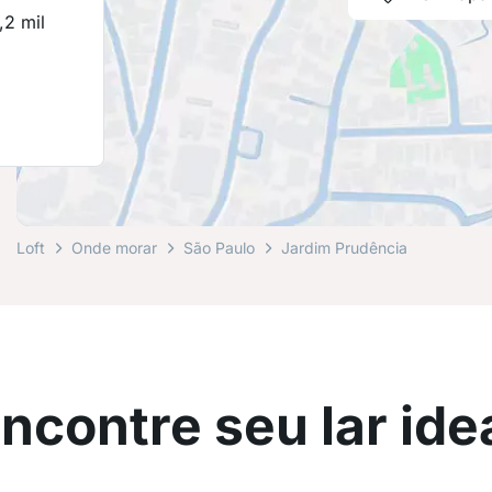
,2 mil
0
Loft
Onde morar
São Paulo
Jardim Prudência
ncontre seu lar ide