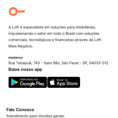
Aclimação
Campo Belo
Ipiranga
Vila Andrade
Paraíso
A Loft é especialista em soluções para imobiliárias,
Itaim Bibi
impulsionando o setor em todo o Brasil com soluções
comerciais, tecnológicas e financeiras através da Loft
Mais Negócio.
ENDEREÇO
Rua Tabapuã, 743 - Itaim Bibi, São Paulo - SP, 04533-012
Baixe nosso app
Fale Conosco
Atendimento para dúvidas gerais: