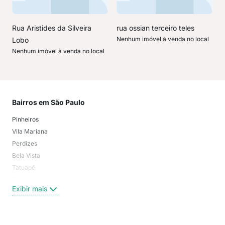
Rua Aristides da Silveira
rua ossian terceiro teles
Nenhum imóvel à venda no local
Lobo
Nenhum imóvel à venda no local
Bairros em São Paulo
Mai
Pinheiros
San
Vila Mariana
Moo
Perdizes
Bos
Bela Vista
Higi
Tatuapé
Vil
Brooklin
Exi
Exibir mais
Centro
Moema Pássaros
Jardim Paulista