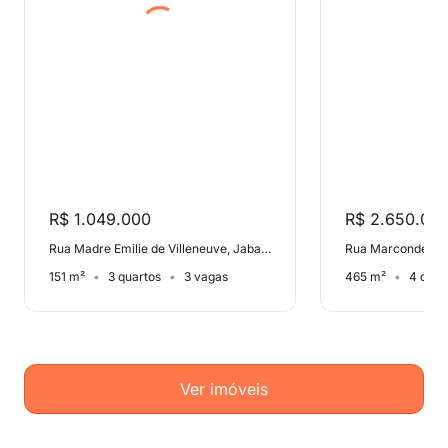
R$ 1.049.000
R$ 2.650.00
Rua Madre Emilie de Villeneuve, Jabaquara
151 m²
3 quartos
3 vagas
465 m²
4 quar
Ver imóveis