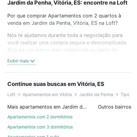
Jardim da Penha, Vitória, ES: encontre na Loft
Por que comprar Apartamentos com 2 quartos à
venda em Jardim da Penha, Vitória, ES na Loft?
Nós te ajudamos durante toda a negociação para
você realizar uma compra segura e descomplicada.
Seja em um bairro mais residencial ou perto do
trabalho e do metrô, aqui você vai encontrar a
Exibir mais
oferta ideal de Apartamentos com 2 quartos à
venda em Jardim da Penha, Vitória, ES para
conquistar seu sonho. Agende uma visita presencial
Continue suas buscas em Vitória, ES
ou por videochamada, é grátis, sem compromisso e
você ainda conta com mais de 46 mil corretores e
Loft
Apartamentos em Vitória
Jardim da Penha
Tipo pad
imobiliárias te ajudando na compra, venda ou troca
Mais apartamentos em Jardim da Penha
Outros bairros e
de imóveis.
Apartamentos com 2 dormitórios
Como escolher um imóvel?
Apartamentos com 3 dormitórios
Use barra de busca no topo para pesquisar por
Apartamentos com 1 suíte