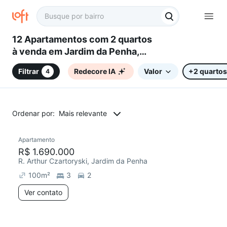
12 Apartamentos com 2 quartos
à venda em Jardim da Penha,
Vitória, ES
Filtrar
Redecore IA
Valor
+2 quartos
4
Ordenar por:
Mais relevante
Apartamento
R$ 1.690.000
R. Arthur Czartoryski, Jardim da Penha
100
m²
3
2
Ver contato