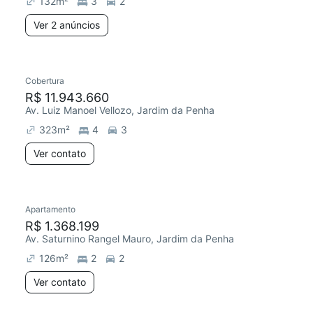
132
m²
3
2
Ver 2 anúncios
Cobertura
Chegou este mês
R$ 11.943.660
Av. Luiz Manoel Vellozo, Jardim da Penha
323
m²
4
3
Ver contato
Apartamento
Chegou este mês
R$ 1.368.199
Av. Saturnino Rangel Mauro, Jardim da Penha
126
m²
2
2
Ver contato