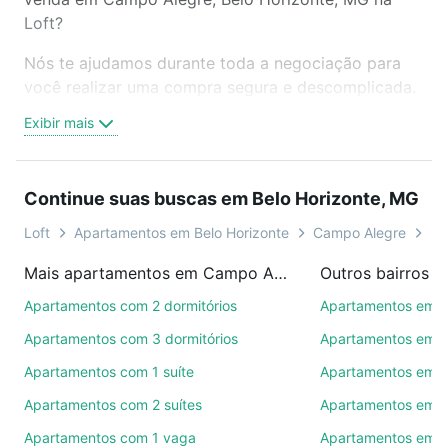
Loft?
Nós te ajudamos durante toda a negociação para
você realizar uma compra segura e descomplicada.
Seja em um bairro mais residencial ou perto do
Exibir mais
trabalho e do metrô, aqui você vai encontrar a
oferta ideal de Apartamentos com 2 vagas à venda
em Campo Alegre, Belo Horizonte, MG para
Continue suas buscas em Belo Horizonte, MG
conquistar seu sonho. Agende uma visita presencial
ou por videochamada, é grátis, sem compromisso e
Loft
Apartamentos em Belo Horizonte
Campo Alegre
Ti
você ainda conta com mais de 46 mil corretores e
Mais apartamentos em Campo Alegre
imobiliárias te ajudando na compra, venda ou troca
de imóveis.
Apartamentos com 2 dormitórios
Apartamentos em 
Apartamentos com 3 dormitórios
Apartamentos em C
Como escolher um imóvel?
Apartamentos com 1 suíte
Apartamentos em I
Use barra de busca no topo para pesquisar por
Apartamentos com 2 suítes
Apartamentos em P
ruas, bairros e até condomínios favoritos. Você
também pode usar os filtros como quantidade de
Apartamentos com 1 vaga
Apartamentos em J