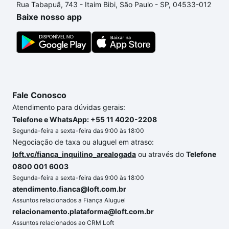
Rua Tabapuã, 743 - Itaim Bibi, São Paulo - SP, 04533-012
processo de compra, veja em nosso portal
quanto
Baixe nosso app
custa comprar um apartamento
e conte com a
gente para comprar o imóvel dos seus sonhos com
segurança e conforto. Loft, com você até as
chaves.
Fale Conosco
Atendimento para dúvidas gerais:
Telefone e WhatsApp: +55 11 4020-2208
Segunda-feira a sexta-feira das 9:00 às 18:00
Negociação de taxa ou aluguel em atraso:
loft.vc/fianca_inquilino_arealogada
ou através do
Telefone
0800 001 6003
Segunda-feira a sexta-feira das 9:00 às 18:00
atendimento.fianca@loft.com.br
Assuntos relacionados a Fiança Aluguel
relacionamento.plataforma@loft.com.br
Assuntos relacionados ao CRM Loft