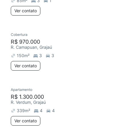
85
m²
3
1
Ver contato
Cobertura
Redecorar
R$ 970.000
R. Camapuan, Grajaú
150
m²
3
3
Ver contato
Apartamento
Redecorar
R$ 1.300.000
R. Verdum, Grajaú
339
m²
4
4
Ver contato