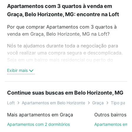
Apartamentos com 3 quartos à venda em
Graça, Belo Horizonte, MG: encontre na Loft
Por que comprar Apartamentos com 3 quartos à
venda em Graça, Belo Horizonte, MG na Loft?
Nós te ajudamos durante toda a negociação para
você realizar uma compra segura e descomplicada.
Seja em um bairro mais residencial ou perto do
trabalho e do metrô, aqui você vai encontrar a
Exibir mais
oferta ideal de Apartamentos com 3 quartos à
venda em Graça, Belo Horizonte, MG para
conquistar seu sonho. Agende uma visita presencial
Continue suas buscas em Belo Horizonte, MG
ou por videochamada, é grátis, sem compromisso e
você ainda conta com mais de 46 mil corretores e
Loft
Apartamentos em Belo Horizonte
Graça
Tipo padrã
imobiliárias te ajudando na compra, venda ou troca
Mais apartamentos em Graça
de imóveis.
Apartamentos com 2 dormitórios
Apartamentos em 
Como escolher um imóvel?