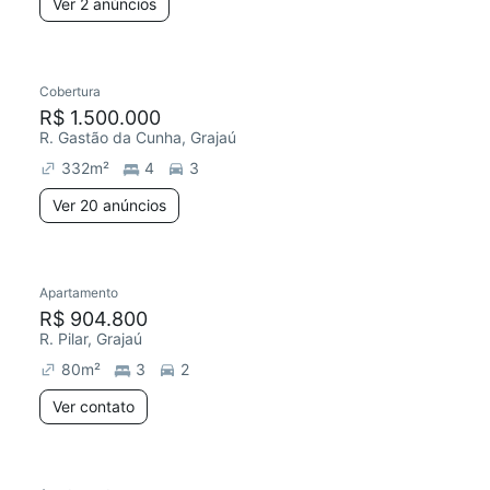
Ver 2 anúncios
Cobertura
R$ 1.500.000
R. Gastão da Cunha, Grajaú
332
m²
4
3
Ver 20 anúncios
Apartamento
R$ 904.800
R. Pilar, Grajaú
80
m²
3
2
Ver contato