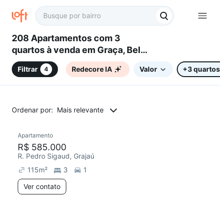
208 Apartamentos com 3
quartos à venda em Graça, Belo
Horizonte, MG
Filtrar
Redecore IA
Valor
+3 quartos
4
Ordenar por:
Mais relevante
Apartamento
R$ 585.000
R. Pedro Sigaud, Grajaú
115
m²
3
1
Ver contato