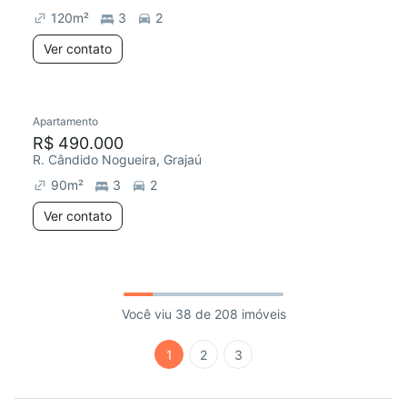
120
m²
3
2
Ver contato
Apartamento
R$ 490.000
R. Cândido Nogueira, Grajaú
90
m²
3
2
Ver contato
Você viu 38 de 208 imóveis
1
2
3