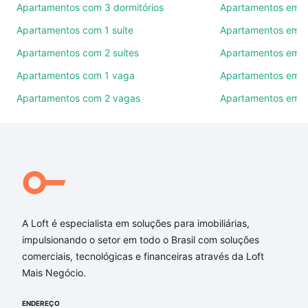
Apartamentos com 3 dormitórios
Apartamentos em C
Como escolher um imóvel?
Apartamentos com 1 suíte
Apartamentos em I
Use barra de busca no topo para pesquisar por
Apartamentos com 2 suítes
Apartamentos em P
ruas, bairros e até condomínios favoritos. Você
também pode usar os filtros como quantidade de
Apartamentos com 1 vaga
Apartamentos em J
quartos, suítes, com ou sem vaga de garagem para
Apartamentos com 2 vagas
Apartamentos em 
combinar perfeitamente com o preço, metragem e
comodidades, como piscina, academia, salão de
festas ou área verde e encontrar Apartamentos à
venda em rua doutor luis ratton - Manacás, Belo
Horizonte, MG ideal para você na Loft.
Qual o preço de Apartamentos à venda em rua
doutor luis ratton - Manacás, Belo Horizonte, MG?
A Loft é especialista em soluções para imobiliárias,
impulsionando o setor em todo o Brasil com soluções
Aqui na Loft temos a oferta ideal para você, com
comerciais, tecnológicas e financeiras através da Loft
Apartamentos à venda em rua doutor luis ratton -
Mais Negócio.
Manacás, Belo Horizonte, MG que custam a partir
de R$ 0 e com nossas opções de financiamento
ENDEREÇO
imobiliário as parcelas podem se adequar ao seu