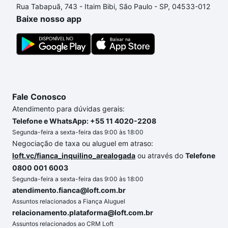
Rua Tabapuã, 743 - Itaim Bibi, São Paulo - SP, 04533-012
orçamento. Se ainda tem alguma dúvida dos custos
Baixe nosso app
envolvidos no processo de compra, veja em nosso
portal
quanto custa comprar um apartamento
e
conte com a gente para comprar o imóvel dos seus
sonhos com segurança e conforto. Loft, com você
até as chaves.
Fale Conosco
Atendimento para dúvidas gerais:
Telefone e WhatsApp: +55 11 4020-2208
Segunda-feira a sexta-feira das 9:00 às 18:00
Negociação de taxa ou aluguel em atraso:
loft.vc/fianca_inquilino_arealogada
ou através do
Telefone
0800 001 6003
Segunda-feira a sexta-feira das 9:00 às 18:00
atendimento.fianca@loft.com.br
Assuntos relacionados a Fiança Aluguel
relacionamento.plataforma@loft.com.br
Assuntos relacionados ao CRM Loft