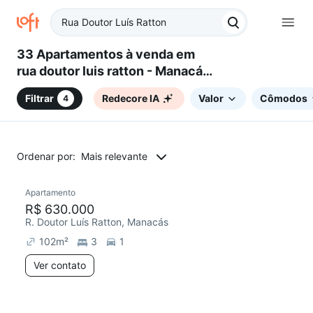
33 Apartamentos à venda em
rua doutor luis ratton - Manacás,
Belo Horizonte, MG
Filtrar
Redecore IA
Valor
Cômodos
4
Ordenar por:
Mais relevante
Apartamento
Redecorar
R$ 630.000
R. Doutor Luís Ratton, Manacás
102
m²
3
1
Ver contato