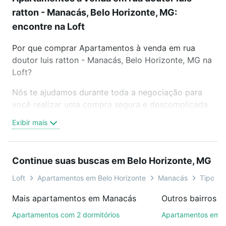
ratton - Manacás, Belo Horizonte, MG:
encontre na Loft
Por que comprar Apartamentos à venda em rua
doutor luis ratton - Manacás, Belo Horizonte, MG na
Loft?
Nós te ajudamos durante toda a negociação para
você realizar uma compra segura e descomplicada.
Seja em um bairro mais residencial ou perto do
Exibir mais
trabalho e do metrô, aqui você vai encontrar a
oferta ideal de Apartamentos à venda em rua
doutor luis ratton - Manacás, Belo Horizonte, MG
Continue suas buscas em Belo Horizonte, MG
para conquistar seu sonho. Agende uma visita
presencial ou por videochamada, é grátis, sem
Loft
Apartamentos em Belo Horizonte
Manacás
Tipo pa
compromisso e você ainda conta com mais de 46
Mais apartamentos em Manacás
mil corretores e imobiliárias te ajudando na compra,
venda ou troca de imóveis.
Apartamentos com 2 dormitórios
Apartamentos em 