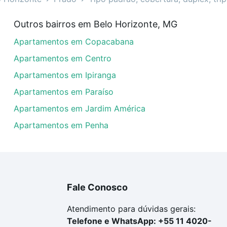
da em Prado, Belo Horizonte, MG?
Outros bairros em Belo Horizonte, MG
artamentos com 1 suite à venda em Prado, Belo Horizonte,
Apartamentos em Copacabana
dequar ao seu orçamento. Se ainda tem alguma dúvida dos 
 conte com a gente para comprar o imóvel dos seus sonho
Apartamentos em Centro
Apartamentos em Ipiranga
Apartamentos em Paraíso
Apartamentos em Jardim América
Apartamentos em Penha
Fale Conosco
Atendimento para dúvidas gerais:
Telefone e WhatsApp: +55 11 4020-