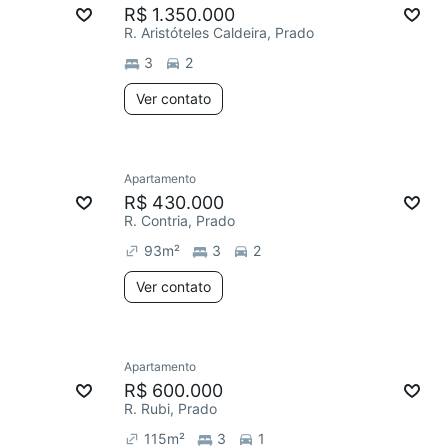
R$ 1.350.000
R. Aristóteles Caldeira, Prado
3
2
Ver contato
Apartamento
R$ 430.000
R. Contria, Prado
93
m²
3
2
Ver contato
Apartamento
R$ 600.000
R. Rubi, Prado
115
m²
3
1