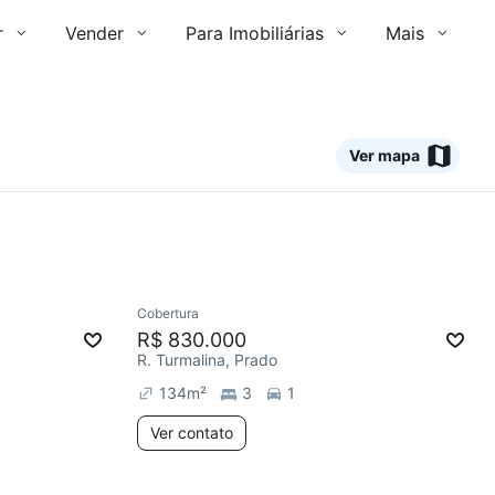
r
Vender
Para Imobiliárias
Mais
Ver mapa
2 anúncios
Ver
Cobertura
Redecorar
R$ 830.000
R. Turmalina, Prado
134
m²
3
1
Ver contato
3 anúncios
2 anúncios