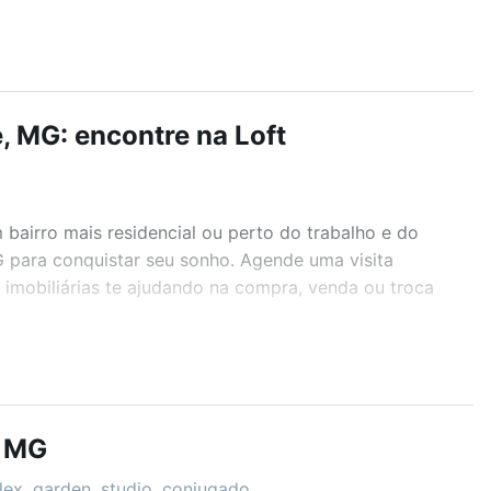
, MG: encontre na Loft
airro mais residencial ou perto do trabalho e do
G para conquistar seu sonho. Agende uma visita
imobiliárias te ajudando na compra, venda ou troca
r os filtros como quantidade de quartos, suítes, com
demia, salão de festas ou área verde e encontrar
, MG
lex, garden, studio, conjugado