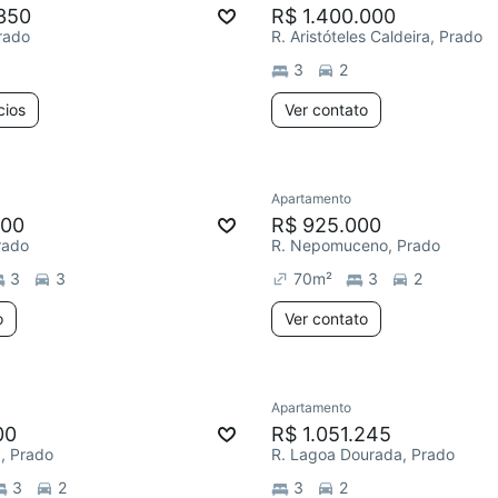
350
R$ 1.400.000
Prado
R. Aristóteles Caldeira, Prado
3
2
cios
Ver contato
Apartamento
000
R$ 925.000
rado
R. Nepomuceno, Prado
3
3
70
m²
3
2
o
Ver contato
Apartamento
00
R$ 1.051.245
, Prado
R. Lagoa Dourada, Prado
3
2
3
2