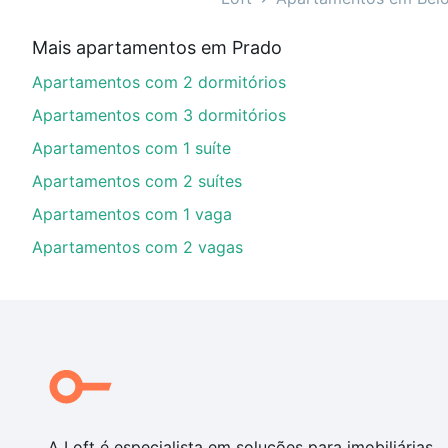
Qual o preço de Apartamentos com 1 suite à ven
Mais apartamentos em Prado
Aqui na Loft temos a oferta ideal para você, com Ap
Apartamentos com 2 dormitórios
de financiamento imobiliário as parcelas podem se a
nosso portal
quanto custa comprar um apartamento
e
Apartamentos com 3 dormitórios
chaves.
Apartamentos com 1 suíte
Apartamentos com 2 suítes
Apartamentos com 1 vaga
Apartamentos com 2 vagas
A Loft é especialista em soluções para imobiliárias,