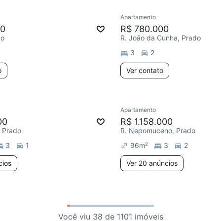
Apartamento
00
R$ 780.000
do
R. João da Cunha, Prado
3
2
o
Ver contato
Apartamento
00
R$ 1.158.000
, Prado
R. Nepomuceno, Prado
3
1
96
m²
3
2
cios
Ver 20 anúncios
Você viu 38 de 1101 imóveis