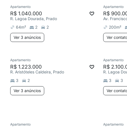
Apartamento
Apartamento
Redecor
R$ 1.040.000
R$ 900.0
R. Lagoa Dourada, Prado
Av. Francisc
64
m²
2
2
200
m²
Ver 3 anúncios
Ver contat
3 anúncios
Apartamento
Apartamento
Redecorar
Redecor
R$ 1.223.000
R$ 2.100.
R. Aristóteles Caldeira, Prado
R. Lagoa Do
3
2
3
3
Ver 3 anúncios
Ver contat
Apartamento
Apartamento
Redecorar