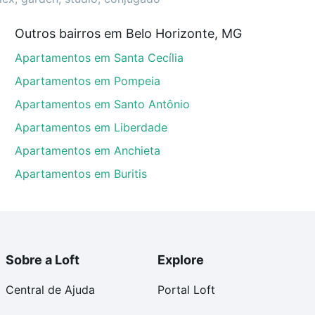
Outros bairros em Belo Horizonte, MG
 MG que custam a partir de R$ 0 e com nossas opções
Apartamentos em Santa Cecília
custos envolvidos no processo de compra, veja em
s com segurança e conforto. Loft, com você até as
Apartamentos em Pompeia
Apartamentos em Santo Antônio
Apartamentos em Liberdade
Apartamentos em Anchieta
Apartamentos em Buritis
Sobre a Loft
Explore
Central de Ajuda
Portal Loft