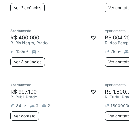
Ver 2 anúncios
Ver contat
Apartamento
Apartamento
R$ 400.000
R$ 604.2
R. Rio Negro, Prado
R. dos Pamp
120
m²
4
75
m²
Ver 3 anúncios
Ver contat
Apartamento
Apartamento
R$ 997.100
R$ 1.600.
R. Rubi, Prado
R. Turfa, Pr
84
m²
3
2
1800000
Ver contato
Ver contat