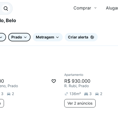
Comprar
Aluga
Prado
Metragem
Criar alerta
Apartamento
ar
Redecorar
00
R$ 930.000
no, Prado
R. Rubi, Prado
3
2
136
m²
3
2
o
Ver 2 anúncios