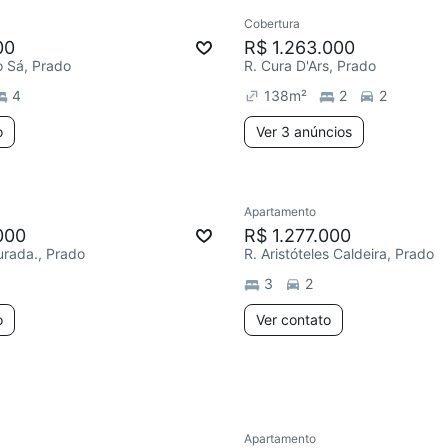
Cobertura
ar
00
R$ 1.263.000
o Sá, Prado
R. Cura D'Ars, Prado
4
138
m²
2
2
o
Ver 3 anúncios
Apartamento
ar
000
R$ 1.277.000
urada., Prado
R. Aristóteles Caldeira, Prado
3
2
o
Ver contato
Apartamento