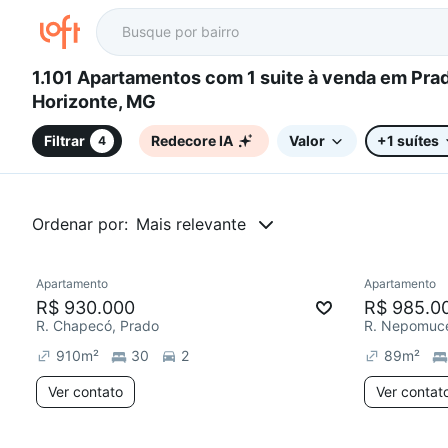
1.101 Apartamentos com 1 suite à venda em Prado, Belo
Horizonte, MG
Filtrar
Redecore IA
Valor
+1 suítes
4
Ordenar por:
Mais relevante
Apartamento
Apartamento
Redecorar
Redecor
R$ 930.000
R$ 985.0
R. Chapecó, Prado
R. Nepomuce
910
m²
30
2
89
m²
Ver contato
Ver contat
3 anúncios