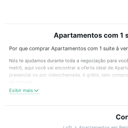
Apartamentos com 1 su
Por que comprar Apartamentos com 1 suite à ven
Nós te ajudamos durante toda a negociação para você 
metrô, aqui você vai encontrar a oferta ideal de Apa
presencial ou por videochamada, é grátis, sem compro
de imóveis.
Exibir mais
Como escolher um imóvel?
Use barra de busca no topo para pesquisar por ruas, 
ou sem vaga de garagem para combinar perfeitamente 
Con
Apartamentos com 1 suite à venda em Prado, Belo Hori
Loft
Apartamentos em Belo