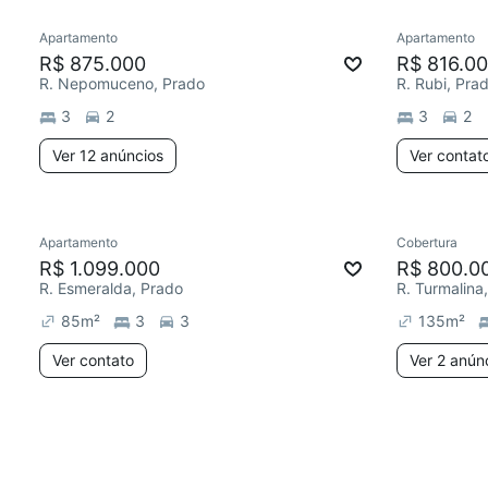
Apartamento
Apartamento
R$ 875.000
R$ 816.0
R. Nepomuceno, Prado
R. Rubi, Pra
3
2
3
2
Ver 12 anúncios
Ver contat
Apartamento
Cobertura
R$ 1.099.000
R$ 800.0
R. Esmeralda, Prado
R. Turmalina
85
m²
3
3
135
m²
Ver contato
Ver 2 anún