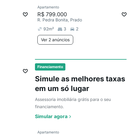
Apartamento
Redecorar
Chegou este mês
R$ 799.000
R. Pedra Bonita, Prado
92
m²
3
2
Ver 2 anúncios
Financiamento
Simule as melhores taxas
em um só lugar
Assessoria imobiliária grátis para o seu
financiamento.
Simular agora
Ver
Apartamento