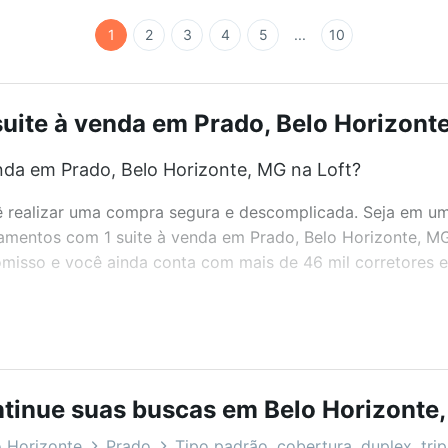
1
2
3
4
5
...
10
ite à venda em Prado, Belo Horizonte
da em Prado, Belo Horizonte, MG na Loft?
realizar uma compra segura e descomplicada. Seja em um b
rtamentos com 1 suite à venda em Prado, Belo Horizonte, M
misso e você ainda conta com mais de 46 mil corretores e 
bairros e até condomínios favoritos. Você também pode usa
com o preço, metragem e comodidades, como piscina, aca
tinue suas buscas em Belo Horizonte
zonte, MG ideal para você na Loft.
 Horizonte
Prado
Tipo padrão, cobertura, duplex, trip