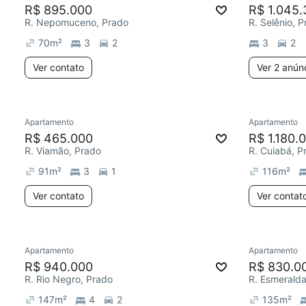
R$ 895.000
R$ 1.045.
R. Nepomuceno, Prado
R. Selênio, 
70
m²
3
2
3
2
Ver contato
Ver 2 anún
Apartamento
Apartamento
R$ 465.000
R$ 1.180.
R. Viamão, Prado
R. Cuiabá, P
91
m²
3
1
116
m²
Ver contato
Ver contat
Apartamento
Apartamento
R$ 940.000
R$ 830.0
R. Rio Negro, Prado
R. Esmeralda
147
m²
4
2
135
m²