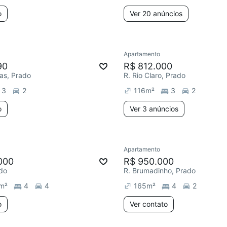
o
Ver 20 anúncios
Apartamento
90
R$ 812.000
as, Prado
R. Rio Claro, Prado
3
2
116
m²
3
2
o
Ver 3 anúncios
Apartamento
000
R$ 950.000
ado
R. Brumadinho, Prado
m²
4
4
165
m²
4
2
o
Ver contato