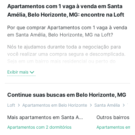
Apartamentos com 1 vaga à venda em Santa
Amélia, Belo Horizonte, MG: encontre na Loft
Por que comprar Apartamentos com 1 vaga à venda
em Santa Amélia, Belo Horizonte, MG na Loft?
Nós te ajudamos durante toda a negociação para
você realizar uma compra segura e descomplicada.
Seja em um bairro mais residencial ou perto do
trabalho e do metrô, aqui você vai encontrar a
Exibir mais
oferta ideal de Apartamentos com 1 vaga à venda
em Santa Amélia, Belo Horizonte, MG para
conquistar seu sonho. Agende uma visita presencial
Continue suas buscas em Belo Horizonte, MG
ou por videochamada, é grátis, sem compromisso e
você ainda conta com mais de 46 mil corretores e
Loft
Apartamentos em Belo Horizonte
Santa Amélia
Tip
imobiliárias te ajudando na compra, venda ou troca
Mais apartamentos em Santa Amélia
de imóveis.
Apartamentos com 2 dormitórios
Apartamentos em 
Como escolher um imóvel?