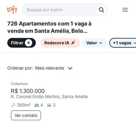
726 Apartamentos com 1 vaga à
venda em Santa Amélia, Belo
Horizonte, MG
Filtrar
Redecore IA
Valor
+1 vagas
4
Ordenar por:
Mais relevante
Cobertura
R$ 1.300.000
R. Coronel Emílio Martins, Santa Amélia
369
m²
4
3
Ver contato