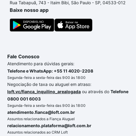
Rua Tabapuã, 743 - Itaim Bibi, São Paulo - SP, 04533-012
envolvidos no processo de compra, veja em nosso
Baixe nosso app
portal
quanto custa comprar um apartamento
e
conte com a gente para comprar o imóvel dos seus
sonhos com segurança e conforto. Loft, com você
até as chaves.
Fale Conosco
Atendimento para dúvidas gerais:
Telefone e WhatsApp: +55 11 4020-2208
Segunda-feira a sexta-feira das 9:00 às 18:00
Negociação de taxa ou aluguel em atraso:
loft.vc/fianca_inquilino_arealogada
ou através do
Telefone
0800 001 6003
Segunda-feira a sexta-feira das 9:00 às 18:00
atendimento.fianca@loft.com.br
Assuntos relacionados a Fiança Aluguel
relacionamento.plataforma@loft.com.br
Assuntos relacionados ao CRM Loft