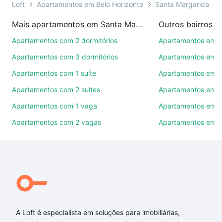
presencial ou por videochamada, é grátis, sem
Loft
Apartamentos em Belo Horizonte
Santa Margarida (Bar
compromisso e você ainda conta com mais de 46
Mais apartamentos em Santa Margarida (Barreiro)
mil corretores e imobiliárias te ajudando na compra,
venda ou troca de imóveis.
Apartamentos com 2 dormitórios
Apartamentos em 
Apartamentos com 3 dormitórios
Apartamentos em C
Como escolher um imóvel?
Apartamentos com 1 suíte
Apartamentos em I
Use barra de busca no topo para pesquisar por
Apartamentos com 2 suítes
Apartamentos em P
ruas, bairros e até condomínios favoritos. Você
também pode usar os filtros como quantidade de
Apartamentos com 1 vaga
Apartamentos em J
quartos, suítes, com ou sem vaga de garagem para
Apartamentos com 2 vagas
Apartamentos em 
combinar perfeitamente com o preço, metragem e
comodidades, como piscina, academia, salão de
festas ou área verde e encontrar Apartamentos com
2 suites à venda em Santa Margarida (Barreiro),
Belo Horizonte, MG ideal para você na Loft.
Qual o preço de Apartamentos com 2 suites à
venda em Santa Margarida (Barreiro), Belo
A Loft é especialista em soluções para imobiliárias,
Horizonte, MG?