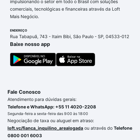
impulsionando o setor em todo o Brasil com soluções
comerciais, tecnológicas e financeiras através da Loft
Aqui na Loft temos a oferta ideal para você, com
Mais Negócio.
Apartamentos com 2 suites à venda em Santa
Margarida (Barreiro), Belo Horizonte, MG que
ENDEREÇO
custam a partir de R$ 0 e com nossas opções de
Rua Tabapuã, 743 - Itaim Bibi, São Paulo - SP, 04533-012
financiamento imobiliário as parcelas podem se
Baixe nosso app
adequar ao seu orçamento. Se ainda tem alguma
dúvida dos custos envolvidos no processo de
compra, veja em nosso portal
quanto custa comprar
um apartamento
e conte com a gente para comprar
o imóvel dos seus sonhos com segurança e
conforto. Loft, com você até as chaves.
Fale Conosco
Atendimento para dúvidas gerais:
Telefone e WhatsApp: +55 11 4020-2208
Segunda-feira a sexta-feira das 9:00 às 18:00
Negociação de taxa ou aluguel em atraso:
loft.vc/fianca_inquilino_arealogada
ou através do
Telefone
0800 001 6003