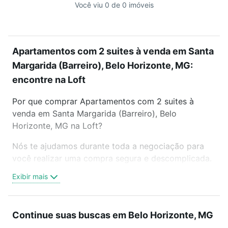
Você viu 0 de 0 imóveis
Apartamentos com 2 suites à venda em Santa
Margarida (Barreiro), Belo Horizonte, MG:
encontre na Loft
Por que comprar Apartamentos com 2 suites à
venda em Santa Margarida (Barreiro), Belo
Horizonte, MG na Loft?
Nós te ajudamos durante toda a negociação para
você realizar uma compra segura e descomplicada.
Seja em um bairro mais residencial ou perto do
Exibir mais
trabalho e do metrô, aqui você vai encontrar a
oferta ideal de Apartamentos com 2 suites à venda
em Santa Margarida (Barreiro), Belo Horizonte, MG
Continue suas buscas em Belo Horizonte, MG
para conquistar seu sonho. Agende uma visita