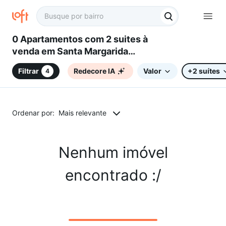
0 Apartamentos com 2 suites à
venda em Santa Margarida
(Barreiro), Belo Horizonte, MG
Filtrar
Redecore IA
Valor
+2 suítes
4
Ordenar por:
Mais relevante
Nenhum imóvel
encontrado :/