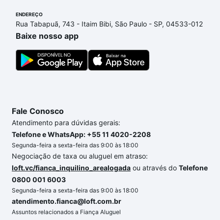
parcelas podem se adequar ao seu orçamento. Se
ENDEREÇO
ainda tem alguma dúvida dos custos envolvidos no
Rua Tabapuã, 743 - Itaim Bibi, São Paulo - SP, 04533-012
processo de compra, veja em nosso portal
quanto
Baixe nosso app
custa comprar um apartamento
e conte com a
gente para comprar o imóvel dos seus sonhos com
segurança e conforto. Loft, com você até as
chaves.
Fale Conosco
Atendimento para dúvidas gerais:
Telefone e WhatsApp: +55 11 4020-2208
Segunda-feira a sexta-feira das 9:00 às 18:00
Negociação de taxa ou aluguel em atraso:
loft.vc/fianca_inquilino_arealogada
ou através do
Telefone
0800 001 6003
Segunda-feira a sexta-feira das 9:00 às 18:00
atendimento.fianca@loft.com.br
Assuntos relacionados a Fiança Aluguel