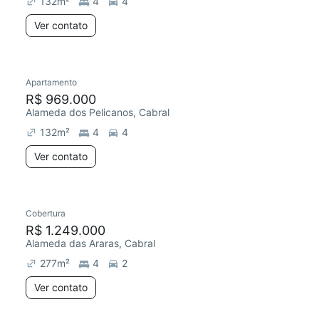
132
m²
4
4
Ver contato
Apartamento
Redecorar
Chegou este mês
R$ 969.000
Alameda dos Pelicanos, Cabral
132
m²
4
4
Ver contato
Cobertura
R$ 1.249.000
Alameda das Araras, Cabral
277
m²
4
2
Ver contato