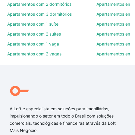
Apartamentos com 2 dormitórios
Apartamentos em C
Como escolher um imóvel?
Apartamentos com 3 dormitórios
Apartamentos em T
Use barra de busca no topo para pesquisar por
Apartamentos com 1 suíte
Apartamentos em 
ruas, bairros e até condomínios favoritos. Você
Apartamentos com 2 suítes
Apartamentos em S
também pode usar os filtros como quantidade de
quartos, suítes, com ou sem vaga de garagem para
Apartamentos com 1 vaga
Apartamentos em B
combinar perfeitamente com o preço, metragem e
Apartamentos com 2 vagas
Apartamentos em S
comodidades, como piscina, academia, salão de
festas ou área verde e encontrar Apartamentos com
2 suites à venda em Cabral, Contagem, MG ideal
para você na Loft.
Qual o preço de Apartamentos com 2 suites à
venda em Cabral, Contagem, MG?
A Loft é especialista em soluções para imobiliárias,
Aqui na Loft temos a oferta ideal para você, com
impulsionando o setor em todo o Brasil com soluções
Apartamentos com 2 suites à venda em Cabral,
comerciais, tecnológicas e financeiras através da Loft
Contagem, MG que custam a partir de R$ 0 e com
Mais Negócio.
nossas opções de financiamento imobiliário as