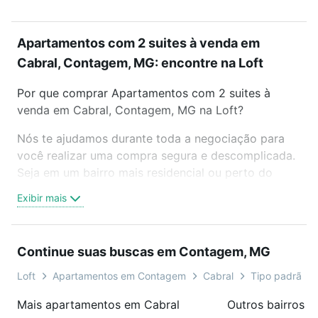
Apartamentos com 2 suites à venda em
Cabral, Contagem, MG: encontre na Loft
Por que comprar Apartamentos com 2 suites à
venda em Cabral, Contagem, MG na Loft?
Nós te ajudamos durante toda a negociação para
você realizar uma compra segura e descomplicada.
Seja em um bairro mais residencial ou perto do
trabalho e do metrô, aqui você vai encontrar a
Exibir mais
oferta ideal de Apartamentos com 2 suites à venda
em Cabral, Contagem, MG para conquistar seu
sonho. Agende uma visita presencial ou por
Continue suas buscas em Contagem, MG
videochamada, é grátis, sem compromisso e você
ainda conta com mais de 46 mil corretores e
Loft
Apartamentos em Contagem
Cabral
Tipo padrão, c
imobiliárias te ajudando na compra, venda ou troca
Mais apartamentos em Cabral
Outros bairros 
de imóveis.