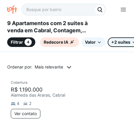
9 Apartamentos com 2 suites à
venda em Cabral, Contagem,
MG
Filtrar
Redecore IA
Valor
+2 suítes
4
Ordenar por:
Mais relevante
Cobertura
R$ 1.190.000
Alameda das Araras, Cabral
4
2
Ver contato