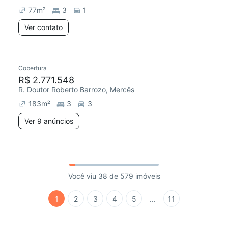
77
m²
3
1
Ver contato
Cobertura
R$ 2.771.548
R. Doutor Roberto Barrozo, Mercês
183
m²
3
3
Ver 9 anúncios
Você viu 38 de 579 imóveis
1
2
3
4
5
...
11