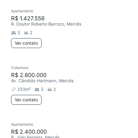
Apartamento
Redecorar
R$ 1.427.556
R. Doutor Roberto Barrozo, Mercês
3
2
Ver contato
Cobertura
Redecorar
R$ 2.800.000
Av. Cândido Hartmann, Mercês
233
m²
3
2
Ver contato
2 anúncios
Apartamento
Chegou este mês
R$ 2.400.000
R. Júlio Perneta, Mercês