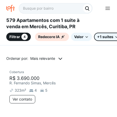
579 Apartamentos com 1 suite à
venda em Mercês, Curitiba, PR
Filtrar
Redecore IA
Valor
+1 suítes
4
Ordenar por:
Mais relevante
Cobertura
Redecorar
R$ 3.690.000
R. Fernando Simas, Mercês
323
m²
4
5
Ver contato