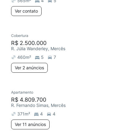
565
m²
4
5
Ver contato
2 anúncios
Cobertura
Chegou há 4 dias
R$ 2.500.000
R. Júlia Wanderley, Mercês
460
m²
5
7
Ver 2 anúncios
11 anúncios
Apartamento
R$ 4.809.700
R. Fernando Simas, Mercês
371
m²
4
4
Ver 11 anúncios