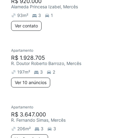
R$ 920.000
Alameda Princesa Izabel, Mercês
93
m²
3
1
Ver contato
Apartamento
R$ 1.928.705
R. Doutor Roberto Barrozo, Mercês
197
m²
3
2
Ver 10 anúncios
Apartamento
R$ 3.647.000
R. Fernando Simas, Mercês
206
m²
3
3