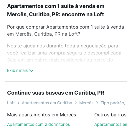
Apartamentos com 1 suite à venda em
Mercês, Curitiba, PR: encontre na Loft
Por que comprar Apartamentos com 1 suite à venda
em Mercês, Curitiba, PR na Loft?
Nós te ajudamos durante toda a negociação para
você realizar uma compra segura e descomplicada.
Seja em um bairro mais residencial ou perto do
trabalho e do metrô, aqui você vai encontrar a
Exibir mais
oferta ideal de Apartamentos com 1 suite à venda
em Mercês, Curitiba, PR para conquistar seu sonho.
Agende uma visita presencial ou por videochamada,
Continue suas buscas em Curitiba, PR
é grátis, sem compromisso e você ainda conta com
mais de 46 mil corretores e imobiliárias te ajudando
Loft
Apartamentos em Curitiba
Mercês
Tipo padrão, cob
na compra, venda ou troca de imóveis.
Mais apartamentos em Mercês
Outros bairros e
Como escolher um imóvel?
Apartamentos com 2 dormitórios
Apartamentos em C