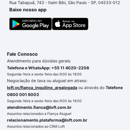
Rua Tabapuã, 743 - Itaim Bibi, São Paulo - SP, 04533-012
custa comprar um apartamento
e conte com a
Baixe nosso app
gente para comprar o imóvel dos seus sonhos com
segurança e conforto. Loft, com você até as
chaves.
Fale Conosco
Atendimento para dúvidas gerais:
Telefone e WhatsApp: +55 11 4020-2208
Segunda-feira a sexta-feira das 9:00 às 18:00
Negociação de taxa ou aluguel em atraso:
loft.vc/fianca_inquilino_arealogada
ou através do
Telefone
0800 001 6003
Segunda-feira a sexta-feira das 9:00 às 18:00
atendimento.fianca@loft.com.br
Assuntos relacionados a Fiança Aluguel
relacionamento.plataforma@loft.com.br
Assuntos relacionados ao CRM Loft