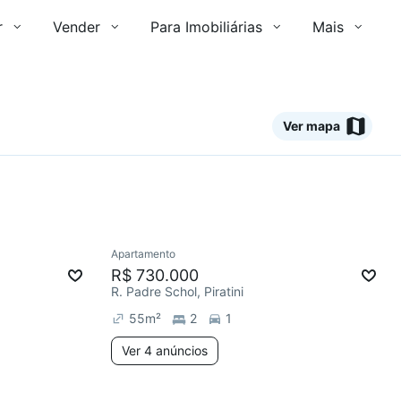
r
Vender
Para Imobiliárias
Mais
Ver mapa
4 anúncios
Apartamento
mês
Chegou este mês
R$ 730.000
R. Padre Schol, Piratini
55
m²
2
1
Ver 4 anúncios