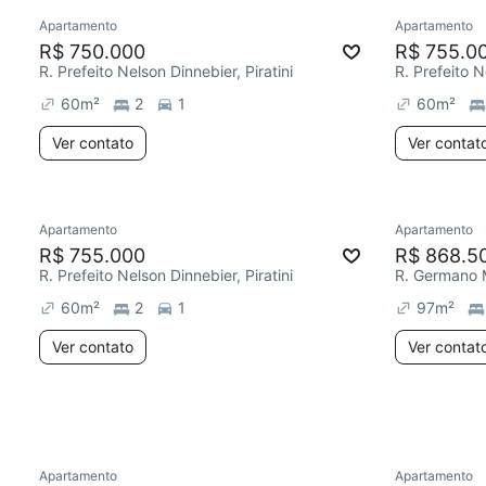
Apartamento
Apartamento
Chegou este mês
Chegou est
R$ 750.000
R$ 755.0
R. Prefeito Nelson Dinnebier, Piratini
R. Prefeito N
60
m²
2
1
60
m²
Ver contato
Ver contat
Apartamento
Apartamento
Chegou este mês
Chegou est
R$ 755.000
R$ 868.5
R. Prefeito Nelson Dinnebier, Piratini
R. Germano M
60
m²
2
1
97
m²
Ver contato
Ver contat
Apartamento
Apartamento
Chegou este mês