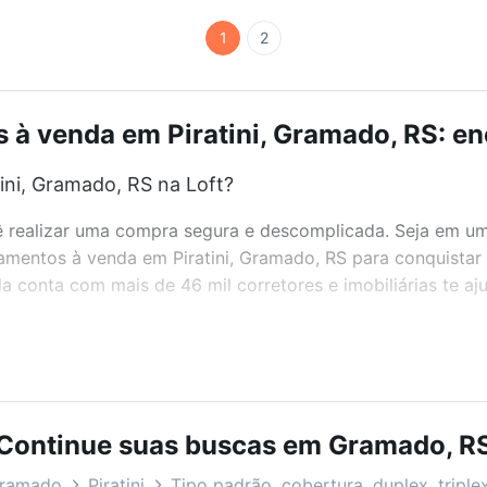
1
2
à venda em Piratini, Gramado, RS: en
ni, Gramado, RS na Loft?
realizar uma compra segura e descomplicada. Seja em um b
tamentos à venda em Piratini, Gramado, RS para conquistar
 conta com mais de 46 mil corretores e imobiliárias te a
bairros e até condomínios favoritos. Você também pode usa
com o preço, metragem e comodidades, como piscina, aca
para você na Loft.
Continue suas buscas em Gramado, R
ni, Gramado, RS?
Gramado
Piratini
Tipo padrão, cobertura, duplex, triple