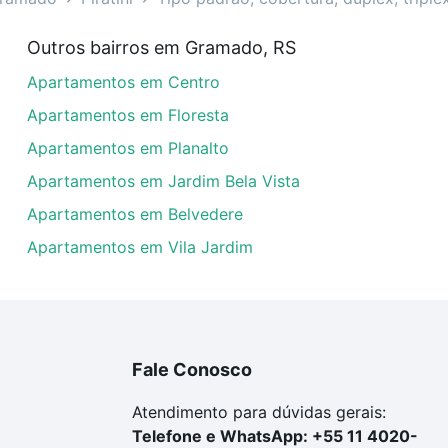
rtamentos à venda em Piratini, Gramado, RS que custam a 
Outros bairros em Gramado, RS
amento. Se ainda tem alguma dúvida dos custos envolvidos
Apartamentos em Centro
ara comprar o imóvel dos seus sonhos com segurança e co
Apartamentos em Floresta
Apartamentos em Planalto
Apartamentos em Jardim Bela Vista
Apartamentos em Belvedere
Apartamentos em Vila Jardim
Fale Conosco
Atendimento para dúvidas gerais:
Telefone e WhatsApp: +55 11 4020-