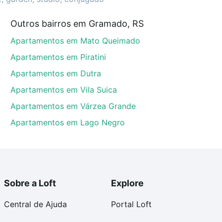
partir de R$ 0 e com nossas opções de financiamento
Outros bairros em Gramado, RS
 no processo de compra, veja em nosso portal
quanto
Apartamentos em Mato Queimado
nforto. Loft, com você até as chaves.
Apartamentos em Piratini
Apartamentos em Dutra
Apartamentos em Vila Suica
Apartamentos em Várzea Grande
Apartamentos em Lago Negro
Sobre a Loft
Explore
Central de Ajuda
Portal Loft