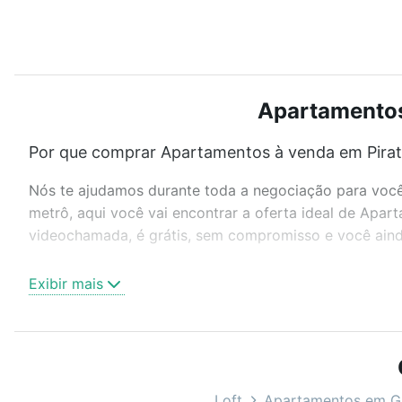
Apartamentos 
Por que comprar Apartamentos à venda em Pirati
Nós te ajudamos durante toda a negociação para você 
metrô, aqui você vai encontrar a oferta ideal de Apar
videochamada, é grátis, sem compromisso e você ainda
Como escolher um imóvel?
Exibir mais
Use barra de busca no topo para pesquisar por ruas, 
ou sem vaga de garagem para combinar perfeitamente 
Apartamentos à venda em Piratini, Gramado, RS ideal 
Qual o preço de Apartamentos à venda em Pirati
Loft
Apartamentos em 