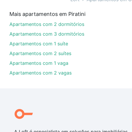
Aqui na Loft temos a oferta ideal para você, com Apa
Mais apartamentos em Piratini
imobiliário as parcelas podem se adequar ao seu orç
Apartamentos com 2 dormitórios
custa comprar um apartamento
e conte com a gente p
Apartamentos com 3 dormitórios
Apartamentos com 1 suíte
Apartamentos com 2 suítes
Apartamentos com 1 vaga
Apartamentos com 2 vagas
A Loft é especialista em soluções para imobiliárias,