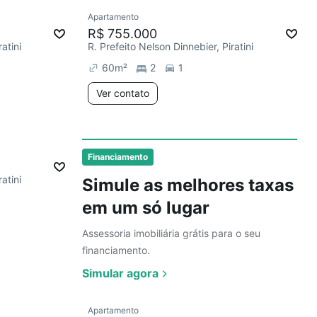
Ver
Apartamento
Chegou este mês
R$ 755.000
atini
R. Prefeito Nelson Dinnebier, Piratini
60
m²
2
1
Ver contato
Ver
Financiamento
atini
Simule as melhores taxas
em um só lugar
Assessoria imobiliária grátis para o seu
financiamento.
Simular agora
Ver
Apartamento