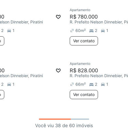
Apartamento
00
R$ 780.000
elson Dinnebier, Piratini
R. Prefeito Nelson Dinnebier, Pir
2
1
60
m²
2
1
o
Ver contato
Apartamento
00
R$ 828.000
elson Dinnebier, Piratini
R. Prefeito Nelson Dinnebier, Pir
2
1
66
m²
2
1
o
Ver contato
Você viu 38 de 60 imóveis