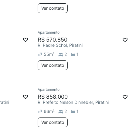
Ver contato
Apartamento
R$ 570.850
R. Padre Schol, Piratini
55
m²
2
1
Ver contato
Apartamento
R$ 858.000
atini
R. Prefeito Nelson Dinnebier, Piratini
66
m²
2
1
Ver contato