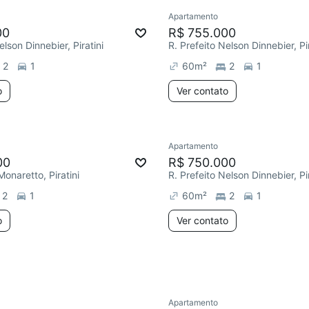
Apartamento
e mês
Chegou este mês
00
R$ 755.000
elson Dinnebier, Piratini
R. Prefeito Nelson Dinnebier, Pir
2
1
60
m²
2
1
o
Ver contato
Apartamento
e mês
Chegou este mês
00
R$ 750.000
onaretto, Piratini
R. Prefeito Nelson Dinnebier, Pir
2
1
60
m²
2
1
o
Ver contato
Apartamento