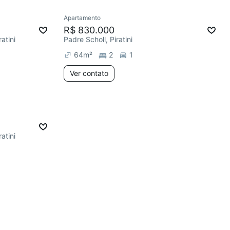
Apartamento
R$ 830.000
atini
Padre Scholl, Piratini
64
m²
2
1
Ver contato
atini