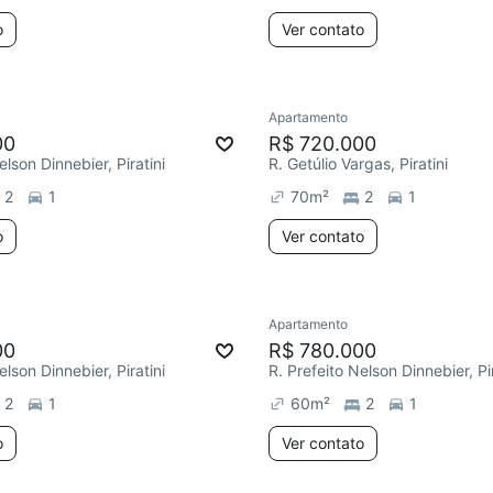
o
Ver contato
Apartamento
00
R$ 720.000
elson Dinnebier, Piratini
R. Getúlio Vargas, Piratini
2
1
70
m²
2
1
o
Ver contato
Apartamento
00
R$ 780.000
elson Dinnebier, Piratini
R. Prefeito Nelson Dinnebier, Pir
2
1
60
m²
2
1
o
Ver contato