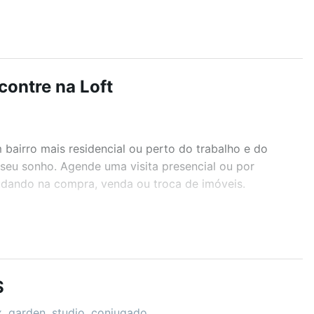
contre na Loft
airro mais residencial ou perto do trabalho e do
 seu sonho. Agende uma visita presencial ou por
judando na compra, venda ou troca de imóveis.
r os filtros como quantidade de quartos, suítes, com
demia, salão de festas ou área verde e encontrar
S
x, garden, studio, conjugado