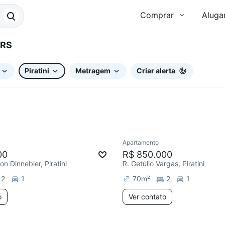
Comprar
Aluga
o, RS
Piratini
Metragem
Criar alerta
Apartamento
e mês
Redecorar
Chegou este 
00
R$ 850.000
on Dinnebier, Piratini
R. Getúlio Vargas, Piratini
2
1
70
m²
2
1
o
Ver contato