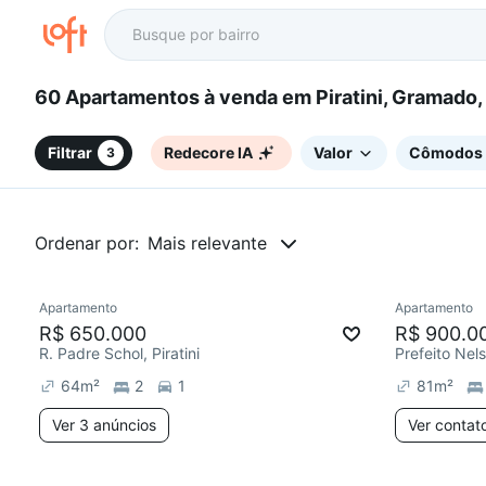
60 Apartamentos à venda em Piratini, Gramad
Filtrar
Redecore IA
Valor
Cômodos
3
Ordenar por:
Mais relevante
3 anúncios
Apartamento
Apartamento
Redecorar
Chegou este mês
Chegou est
R$ 650.000
R$ 900.0
R. Padre Schol, Piratini
Prefeito Nels
64
m²
2
1
81
m²
Ver 3 anúncios
Ver contat