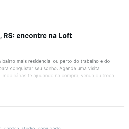
 RS: encontre na Loft
airro mais residencial ou perto do trabalho e do
 para conquistar seu sonho. Agende uma visita
imobiliárias te ajudando na compra, venda ou troca
r os filtros como quantidade de quartos, suítes, com
demia, salão de festas ou área verde e encontrar
x, garden, studio, conjugado