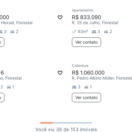
Apartamento
.000
R$ 833.090
 Hexsel, Florestal
R. 25 de Julho, Florestal
3
2
92
m²
3
2
o
Ver contato
Cobertura
16
R$ 1.060.000
o, Florestal
R. Pedro Albino Müller, Floresta
2
1
3
1
o
Ver contato
Você viu 38 de 153 imóveis