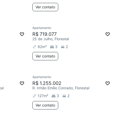
Ver contato
Apartamento
R$ 719.077
25 de Julho, Florestal
92
m²
3
2
Ver contato
Apartamento
R$ 1.255.002
tal
R. Irmão Emílio Conrado, Florestal
127
m²
3
2
Ver contato