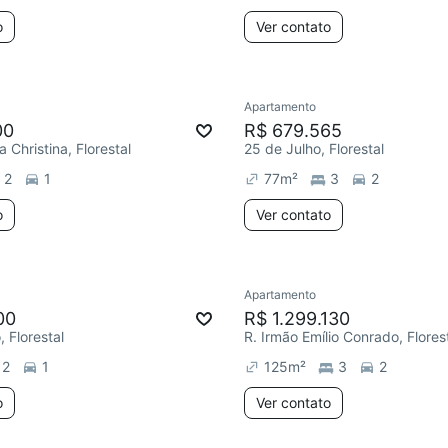
o
Ver contato
Apartamento
00
R$ 679.565
 Christina, Florestal
25 de Julho, Florestal
2
1
77
m²
3
2
o
Ver contato
Apartamento
00
R$ 1.299.130
 Florestal
R. Irmão Emílio Conrado, Flores
2
1
125
m²
3
2
o
Ver contato