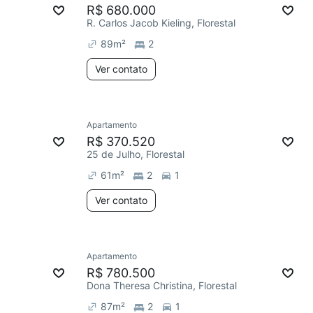
R$ 680.000
R. Carlos Jacob Kieling, Florestal
89
m²
2
Ver contato
Apartamento
R$ 370.520
25 de Julho, Florestal
61
m²
2
1
Ver contato
Apartamento
R$ 780.500
Dona Theresa Christina, Florestal
87
m²
2
1