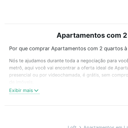
Apartamentos com 2 q
Por que comprar Apartamentos com 2 quartos à v
Nós te ajudamos durante toda a negociação para você 
metrô, aqui você vai encontrar a oferta ideal de Apa
presencial ou por videochamada, é grátis, sem compro
de imóveis.
Exibir mais
Como escolher um imóvel?
Use barra de busca no topo para pesquisar por ruas, 
ou sem vaga de garagem para combinar perfeitamente 
Apartamentos com 2 quartos à venda em Florestal, Laj
Loft
Apartamentos em L