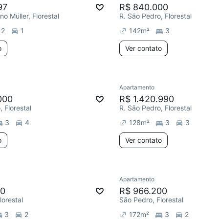
97
R$ 840.000
no Müller, Florestal
R. São Pedro, Florestal
2
1
142
m²
3
o
Ver contato
Apartamento
000
R$ 1.420.990
 Florestal
R. São Pedro, Florestal
3
4
128
m²
3
3
o
Ver contato
Apartamento
00
R$ 966.200
lorestal
São Pedro, Florestal
3
2
172
m²
3
2