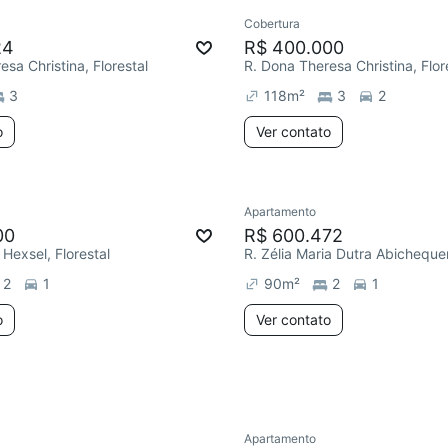
Cobertura
Redecorar
24
R$ 400.000
sa Christina, Florestal
R. Dona Theresa Christina, Flor
3
118
m²
3
2
o
Ver contato
Apartamento
e mês
Chegou este mês
00
R$ 600.472
 Hexsel, Florestal
2
1
90
m²
2
1
o
Ver contato
Apartamento