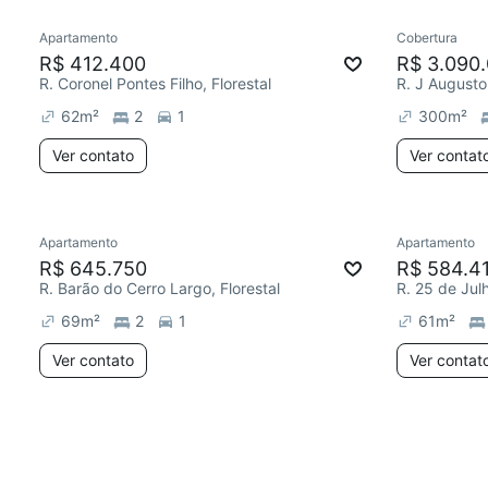
Apartamento
Cobertura
R$ 412.400
R$ 3.090
R. Coronel Pontes Filho, Florestal
R. J Augusto
62
m²
2
1
300
m²
Ver contato
Ver contat
Apartamento
Apartamento
R$ 645.750
R$ 584.4
R. Barão do Cerro Largo, Florestal
R. 25 de Julh
69
m²
2
1
61
m²
Ver contato
Ver contat