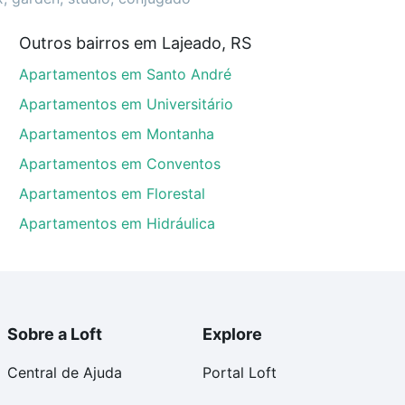
Outros bairros em Lajeado, RS
S que custam a partir de R$ 0 e com nossas opções de
Apartamentos em Santo André
tos envolvidos no processo de compra, veja em nosso
egurança e conforto. Loft, com você até as chaves.
Apartamentos em Universitário
Apartamentos em Montanha
Apartamentos em Conventos
Apartamentos em Florestal
Apartamentos em Hidráulica
Sobre a Loft
Explore
Central de Ajuda
Portal Loft