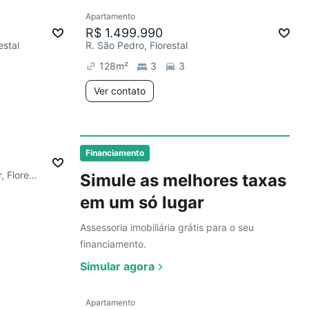
Ver
Apartamento
R$ 1.499.990
estal
R. São Pedro, Florestal
128
m²
3
3
Ver contato
Ver
Financiamento
R. Zélia Maria Dutra Abichequer, Florestal
Simule as melhores taxas
em um só lugar
Assessoria imobiliária grátis para o seu
financiamento.
Simular agora
Ver
Apartamento