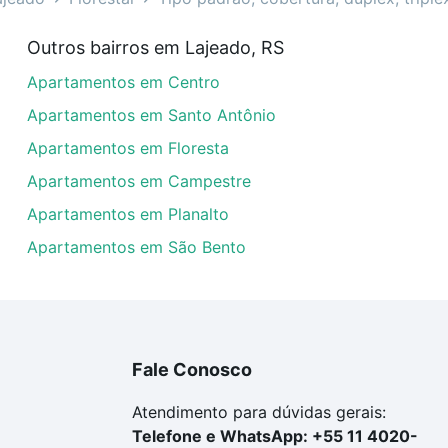
enda em Florestal, Lajeado, RS?
Outros bairros em Lajeado, RS
rtamentos com 2 quartos à venda em Florestal, Lajeado, R
Apartamentos em Centro
uar ao seu orçamento. Se ainda tem alguma dúvida dos cus
 com a gente para comprar o imóvel dos seus sonhos com s
Apartamentos em Santo Antônio
Apartamentos em Floresta
Apartamentos em Campestre
Apartamentos em Planalto
Apartamentos em São Bento
Fale Conosco
Atendimento para dúvidas gerais:
Telefone e WhatsApp: +55 11 4020-