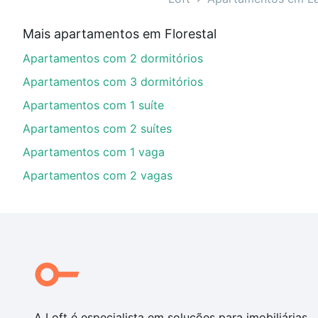
Qual o preço de Apartamentos com 2 quartos à v
Mais apartamentos em Florestal
Aqui na Loft temos a oferta ideal para você, com Apa
Apartamentos com 2 dormitórios
financiamento imobiliário as parcelas podem se adeq
portal
quanto custa comprar um apartamento
e conte
Apartamentos com 3 dormitórios
Apartamentos com 1 suíte
Apartamentos com 2 suítes
Apartamentos com 1 vaga
Apartamentos com 2 vagas
A Loft é especialista em soluções para imobiliárias,