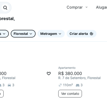
Comprar
Aluga
s
Florestal
Metragem
Criar alerta
Apartamento
000
R$ 380.000
 Florestal
R. 7 de Setembro, Florestal
3
3
110
m²
3
o
Ver contato