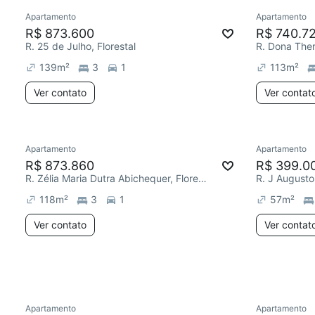
Apartamento
Apartamento
R$ 873.600
R$ 740.7
R. 25 de Julho, Florestal
R. Dona There
139
m²
3
1
113
m²
Ver contato
Ver contat
Apartamento
Apartamento
Chegou este mês
Chegou est
R$ 873.860
R$ 399.0
R. Zélia Maria Dutra Abichequer, Florestal
R. J Augusto
118
m²
3
1
57
m²
Ver contato
Ver contat
Apartamento
Apartamento
Chegou este mês