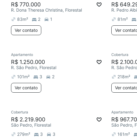
R$ 770.000
R$ 649.2
R. Dona Theresa Christina, Florestal
R. Pedro Albi
83
m²
2
1
81
m²
Ver contato
Ver contat
Apartamento
Cobertura
R$ 1.250.000
R$ 2.100.
R. São Pedro, Florestal
R. São Pedro,
101
m²
3
2
218
m²
Ver contato
Ver contat
Cobertura
Apartamento
R$ 2.219.900
R$ 967.7
São Pedro, Florestal
São Pedro, F
279
m²
3
3
161
m²