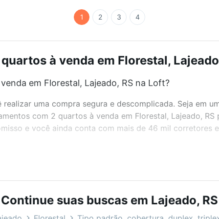
1
2
3
4
uartos à venda em Florestal, Lajeado,
enda em Florestal, Lajeado, RS na Loft?
realizar uma compra segura e descomplicada. Seja em um b
rtamentos com 2 quartos à venda em Florestal, Lajeado, RS
misso e você ainda conta com mais de 46 mil corretores e 
bairros e até condomínios favoritos. Você também pode usa
com o preço, metragem e comodidades, como piscina, aca
Continue suas buscas em Lajeado, RS
eado, RS ideal para você na Loft.
ajeado
Florestal
Tipo padrão, cobertura, duplex, triple