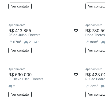
Ver contato
Ver contat
Apartamento
Apartamento
R$ 413.855
R$ 780.5
25 de Julho, Florestal
Dona Theresa
67
m²
2
1
88
m²
Ver contato
Ver contat
Apartamento
Apartamento
R$ 690.000
R$ 423.0
R. Olavo Bilac, Florestal
R. São Pedro,
2
72
m²
Ver contato
Ver contat