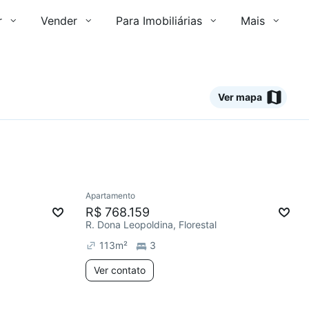
r
Vender
Para Imobiliárias
Mais
Ver mapa
Ver
Apartamento
R$ 768.159
R. Dona Leopoldina, Florestal
113
m²
3
Ver contato