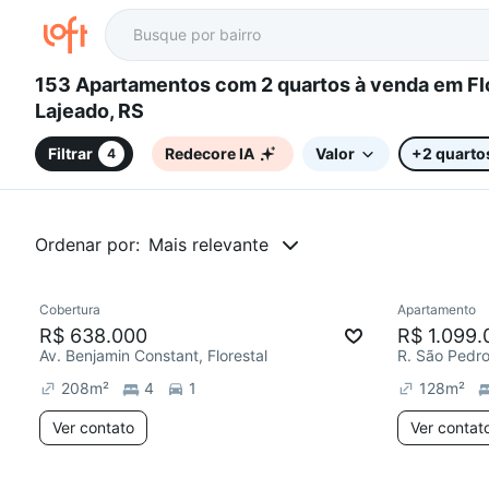
153 Apartamentos com 2 quartos à venda em Florestal,
Lajeado, RS
Filtrar
Redecore IA
Valor
+2 quarto
4
Ordenar por:
Mais relevante
Cobertura
Apartamento
R$ 638.000
R$ 1.099.
Av. Benjamin Constant, Florestal
R. São Pedro,
208
m²
4
1
128
m²
Ver contato
Ver contat