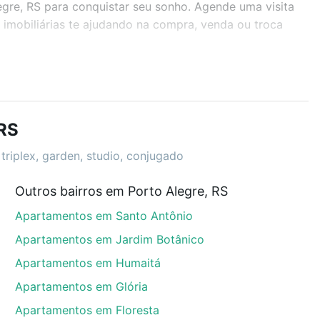
egre, RS para conquistar seu sonho. Agende uma visita
imobiliárias te ajudando na compra, venda ou troca
r os filtros como quantidade de quartos, suítes, com
demia, salão de festas ou área verde e encontrar
 RS
triplex, garden, studio, conjugado
Outros bairros em Porto Alegre, RS
legre, RS que custam a partir de R$ 0 e com nossas
Apartamentos em Santo Antônio
ida dos custos envolvidos no processo de compra,
us sonhos com segurança e conforto. Loft, com você
Apartamentos em Jardim Botânico
Apartamentos em Humaitá
Apartamentos em Glória
Apartamentos em Floresta