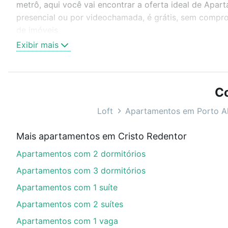
metrô, aqui você vai encontrar a oferta ideal de Apa
presencial ou por videochamada, é grátis, sem compro
de imóveis.
Exibir mais
Como escolher um imóvel?
Use barra de busca no topo para pesquisar por ruas, 
ou sem vaga de garagem para combinar perfeitamente 
Co
Apartamentos com 1 vaga à venda em Cristo Redentor, 
Loft
Apartamentos em Porto A
Qual o preço de Apartamentos com 1 vaga à vend
Mais apartamentos em Cristo Redentor
Aqui na Loft temos a oferta ideal para você, com Apa
Apartamentos com 2 dormitórios
opções de financiamento imobiliário as parcelas pod
veja em nosso portal
quanto custa comprar um apart
Apartamentos com 3 dormitórios
até as chaves.
Apartamentos com 1 suíte
Apartamentos com 2 suítes
Apartamentos com 1 vaga