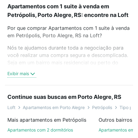
Apartamentos com 1 suite à venda em
Petrópolis, Porto Alegre, RS: encontre na Loft
Por que comprar Apartamentos com 1 suite à venda
em Petrópolis, Porto Alegre, RS na Loft?
Nós te ajudamos durante toda a negociação para
você realizar uma compra segura e descomplicada.
Seja em um bairro mais residencial ou perto do
trabalho e do metrô, aqui você vai encontrar a
Exibir mais
oferta ideal de Apartamentos com 1 suite à venda
em Petrópolis, Porto Alegre, RS para conquistar seu
sonho. Agende uma visita presencial ou por
Continue suas buscas em Porto Alegre, RS
videochamada, é grátis, sem compromisso e você
ainda conta com mais de 46 mil corretores e
Loft
Apartamentos em Porto Alegre
Petrópolis
Tipo padr
imobiliárias te ajudando na compra, venda ou troca
Mais apartamentos em Petrópolis
de imóveis.
Apartamentos com 2 dormitórios
Apartamentos em Be
Como escolher um imóvel?