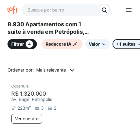
8.930 Apartamentos com 1
suite à venda em Petrópolis,
Porto Alegre, RS
Filtrar
Redecore IA
Valor
+1 suítes
4
Ordenar por:
Mais relevante
Cobertura
Redecorar
R$ 1.320.000
Av. Bagé, Petrópolis
223
m²
3
2
Ver contato