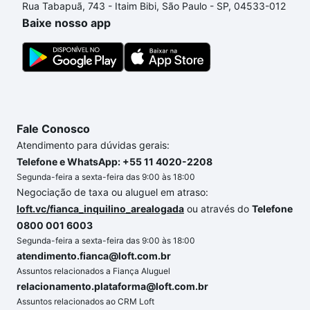
Rua Tabapuã, 743 - Itaim Bibi, São Paulo - SP, 04533-012
processo de compra, veja em nosso portal
quanto
Baixe nosso app
custa comprar um apartamento
e conte com a
gente para comprar o imóvel dos seus sonhos com
segurança e conforto. Loft, com você até as
chaves.
Fale Conosco
Atendimento para dúvidas gerais:
Telefone e WhatsApp: +55 11 4020-2208
Segunda-feira a sexta-feira das 9:00 às 18:00
Negociação de taxa ou aluguel em atraso:
loft.vc/fianca_inquilino_arealogada
ou através do
Telefone
0800 001 6003
Segunda-feira a sexta-feira das 9:00 às 18:00
atendimento.fianca@loft.com.br
Assuntos relacionados a Fiança Aluguel
relacionamento.plataforma@loft.com.br
Assuntos relacionados ao CRM Loft