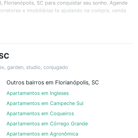
ê, Florianópolis, SC para conquistar seu sonho. Agende
rretores e imobiliárias te ajudando na compra, venda
r os filtros como quantidade de quartos, suítes, com
demia, salão de festas ou área verde e encontrar
 SC
lex, garden, studio, conjugado
Outros bairros em Florianópolis, SC
ê, Florianópolis, SC que custam a partir de R$ 0 e
Apartamentos em Ingleses
 alguma dúvida dos custos envolvidos no processo de
l dos seus sonhos com segurança e conforto. Loft,
Apartamentos em Campeche Sul
Apartamentos em Coqueiros
Apartamentos em Córrego Grande
Apartamentos em Agronômica