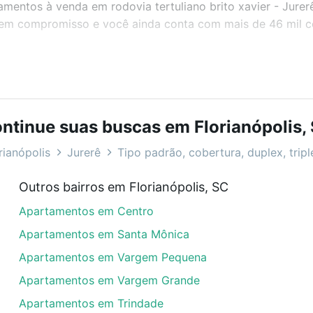
amentos à venda em rodovia tertuliano brito xavier - Jurer
 sem compromisso e você ainda conta com mais de 46 mil co
bairros e até condomínios favoritos. Você também pode usa
com o preço, metragem e comodidades, como piscina, aca
ntinue suas buscas em Florianópolis,
r - Jurerê, Florianópolis, SC ideal para você na Loft.
ianópolis
Jurerê
Tipo padrão, cobertura, duplex, trip
tertuliano brito xavier - Jurerê, Florianópolis, SC?
Outros bairros em Florianópolis, SC
amentos à venda em rodovia tertuliano brito xavier - Jurer
Apartamentos em Centro
arcelas podem se adequar ao seu orçamento. Se ainda tem
um apartamento
e conte com a gente para comprar o imóve
Apartamentos em Santa Mônica
Apartamentos em Vargem Pequena
Apartamentos em Vargem Grande
Apartamentos em Trindade