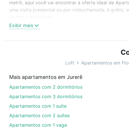
metrô, aqui você vai encontrar a oferta ideal de Apart
uma visita presencial ou por videochamada, é grátis,
ou troca de imóveis.
Exibir mais
Como escolher um imóvel?
Use barra de busca no topo para pesquisar por ruas, 
ou sem vaga de garagem para combinar perfeitamente 
Co
Apartamentos à venda em rodovia tertuliano brito xavie
Loft
Apartamentos em Flor
Qual o preço de Apartamentos à venda em rodovia 
Mais apartamentos em Jurerê
Aqui na Loft temos a oferta ideal para você, com Apart
Apartamentos com 2 dormitórios
com nossas opções de financiamento imobiliário as p
compra, veja em nosso portal
quanto custa comprar 
Apartamentos com 3 dormitórios
com você até as chaves.
Apartamentos com 1 suíte
Apartamentos com 2 suítes
Apartamentos com 1 vaga