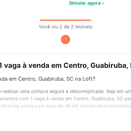
Simular agora
Você viu 2 de 2 imóveis
1
 vaga à venda em Centro, Guabiruba, S
da em Centro, Guabiruba, SC na Loft?
realizar uma compra segura e descomplicada. Seja em um b
rtamentos com 1 vaga à venda em Centro, Guabiruba, SC par
ê ainda conta com mais de 46 mil corretores e imobiliári
bairros e até condomínios favoritos. Você também pode usa