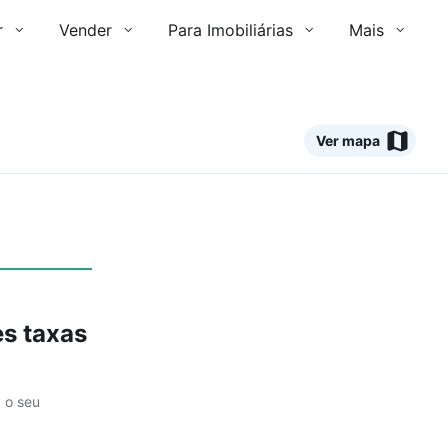
r
Vender
Para Imobiliárias
Mais
Ver mapa
Ver
s taxas
a o seu