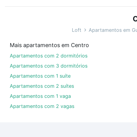
ou sem vaga de garagem para combinar perfeitamente 
Apartamentos com 1 vaga à venda em Centro, Guabirub
C
Qual o preço de Apartamentos com 1 vaga à ven
Loft
Apartamentos em Gu
Aqui na Loft temos a oferta ideal para você, com Ap
Mais apartamentos em Centro
financiamento imobiliário as parcelas podem se adeq
Apartamentos com 2 dormitórios
portal
quanto custa comprar um apartamento
e conte
Apartamentos com 3 dormitórios
Apartamentos com 1 suíte
Apartamentos com 2 suítes
Apartamentos com 1 vaga
Apartamentos com 2 vagas