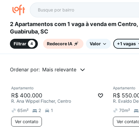
2 Apartamentos com 1 vaga à venda em Centro,
Guabiruba, SC
Filtrar
Redecore IA
Valor
+1 vagas
4
Ordenar por:
Mais relevante
Apartamento
Apartamento
R$ 400.000
R$ 550.0
R. Ana Wippel Fischer, Centro
R. Evaldo De
65
m²
2
1
70
m²
Ver contato
Ver contat