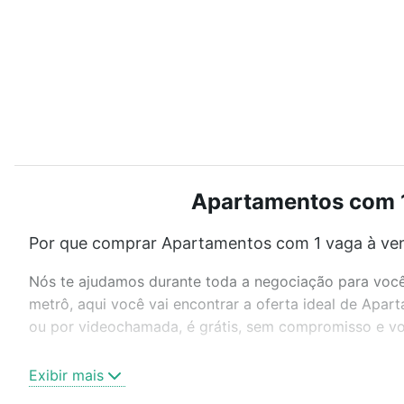
Apartamentos com 1
Por que comprar Apartamentos com 1 vaga à ven
Nós te ajudamos durante toda a negociação para você 
metrô, aqui você vai encontrar a oferta ideal de Apa
ou por videochamada, é grátis, sem compromisso e voc
Como escolher um imóvel?
Exibir mais
Use barra de busca no topo para pesquisar por ruas, 