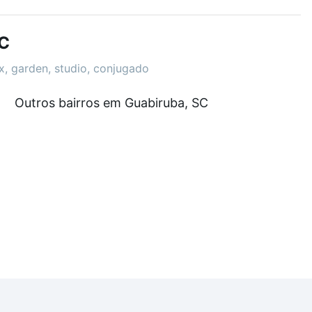
demia, salão de festas ou área verde e encontrar
SC
ex, garden, studio, conjugado
que custam a partir de R$ 0 e com nossas opções de
Outros bairros em Guabiruba, SC
tos envolvidos no processo de compra, veja em nosso
egurança e conforto. Loft, com você até as chaves.