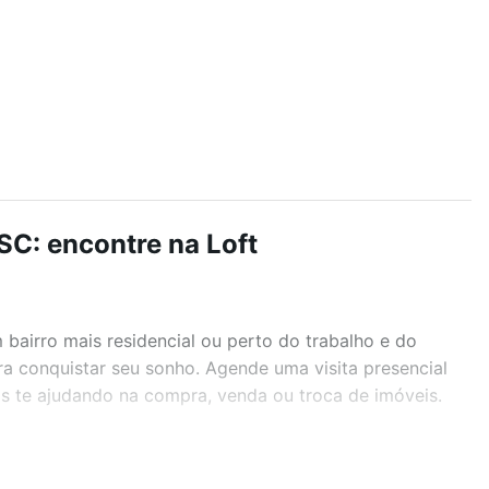
C: encontre na Loft
airro mais residencial ou perto do trabalho e do
a conquistar seu sonho. Agende uma visita presencial
as te ajudando na compra, venda ou troca de imóveis.
r os filtros como quantidade de quartos, suítes, com