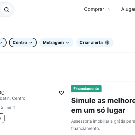
Comprar
Aluga
Centro
Metragem
Criar alerta
Financiamento
00
batin, Centro
Simule as melhore
2
1
em um só lugar
o
Assessoria imobiliária grátis par
financiamento.