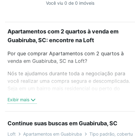
Você viu 0 de 0 imóveis
Apartamentos com 2 quartos à venda em
Guabiruba, SC: encontre na Loft
Por que comprar Apartamentos com 2 quartos à
venda em Guabiruba, SC na Loft?
Nós te ajudamos durante toda a negociação para
você realizar uma compra segura e descomplicada.
Seja em um bairro mais residencial ou perto do
trabalho e do metrô, aqui você vai encontrar a
Exibir mais
oferta ideal de Apartamentos com 2 quartos à
venda em Guabiruba, SC para conquistar seu sonho.
Agende uma visita presencial ou por videochamada,
Continue suas buscas em Guabiruba, SC
é grátis, sem compromisso e você ainda conta com
mais de 46 mil corretores e imobiliárias te ajudando
Loft
Apartamentos em Guabiruba
Tipo padrão, cobertura, 