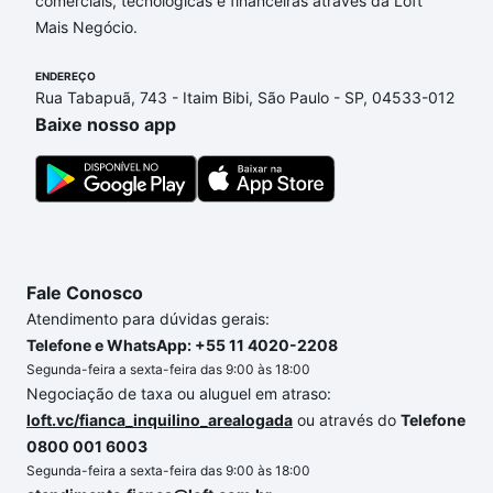
comerciais, tecnológicas e financeiras através da Loft
nossas opções de financiamento imobiliário as
Mais Negócio.
parcelas podem se adequar ao seu orçamento. Se
ainda tem alguma dúvida dos custos envolvidos no
ENDEREÇO
processo de compra, veja em nosso portal
quanto
Rua Tabapuã, 743 - Itaim Bibi, São Paulo - SP, 04533-012
custa comprar um apartamento
e conte com a
Baixe nosso app
gente para comprar o imóvel dos seus sonhos com
segurança e conforto. Loft, com você até as
chaves.
Fale Conosco
Atendimento para dúvidas gerais:
Telefone e WhatsApp: +55 11 4020-2208
Segunda-feira a sexta-feira das 9:00 às 18:00
Negociação de taxa ou aluguel em atraso:
loft.vc/fianca_inquilino_arealogada
ou através do
Telefone
0800 001 6003
Segunda-feira a sexta-feira das 9:00 às 18:00