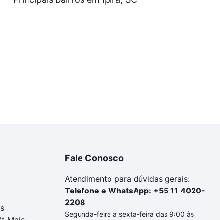
a tem alguma dúvida dos custos envolvidos no processo d
imóvel dos seus sonhos com segurança e conforto. Loft, c
Fale Conosco
Atendimento para dúvidas gerais:
Telefone e WhatsApp: +55 11 4020-
2208
es
Segunda-feira a sexta-feira das 9:00 às
ft Mais