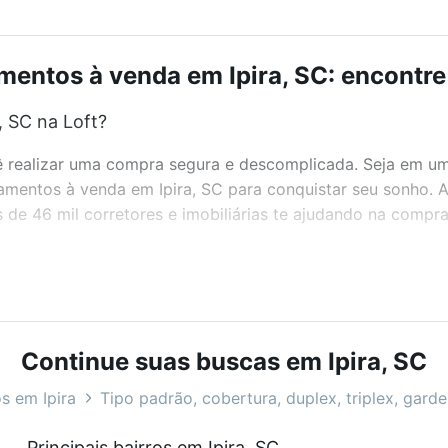
entos à venda em Ipira, SC: encontre
 SC na Loft?
realizar uma compra segura e descomplicada. Seja em um b
rtamentos à venda em Ipira, SC para conquistar seu sonho.
de 46 mil corretores e imobiliárias te ajudando na compra
bairros e até condomínios favoritos. Você também pode usa
com o preço, metragem e comodidades, como piscina, aca
Loft.
Continue suas buscas em Ipira, SC
 SC?
s em Ipira
Tipo padrão, cobertura, duplex, triplex, gard
rtamentos à venda em Ipira, SC que custam a partir de R$ 
Principais bairros em Ipira, SC