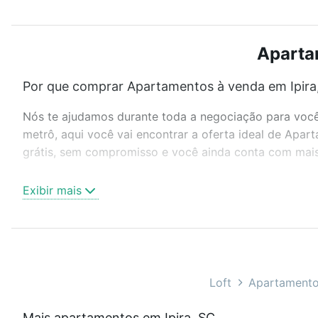
Apartam
Por que comprar Apartamentos à venda em Ipira,
Nós te ajudamos durante toda a negociação para você 
metrô, aqui você vai encontrar a oferta ideal de Apa
grátis, sem compromisso e você ainda conta com mais 
Como escolher um imóvel?
Exibir mais
Use barra de busca no topo para pesquisar por ruas, 
ou sem vaga de garagem para combinar perfeitamente 
Apartamentos à venda em Ipira, SC ideal para você na 
Qual o preço de Apartamentos à venda em Ipira,
Loft
Apartamento
Aqui na Loft temos a oferta ideal para você, com Apa
Mais apartamentos em Ipira, SC