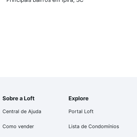
e compra, veja em nosso portal
quanto custa comprar
om você até as chaves.
Sobre a Loft
Explore
Central de Ajuda
Portal Loft
Como vender
Lista de Condomínios