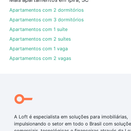
parcelas podem se adequar ao seu orçamento. Se aind
Apartamentos com 2 dormitórios
um apartamento
e conte com a gente para comprar o 
Apartamentos com 3 dormitórios
Apartamentos com 1 suíte
Apartamentos com 2 suítes
Apartamentos com 1 vaga
Apartamentos com 2 vagas
A Loft é especialista em soluções para imobiliárias,
impulsionando o setor em todo o Brasil com soluçõ
comerciais, tecnológicas e financeiras através da Lo