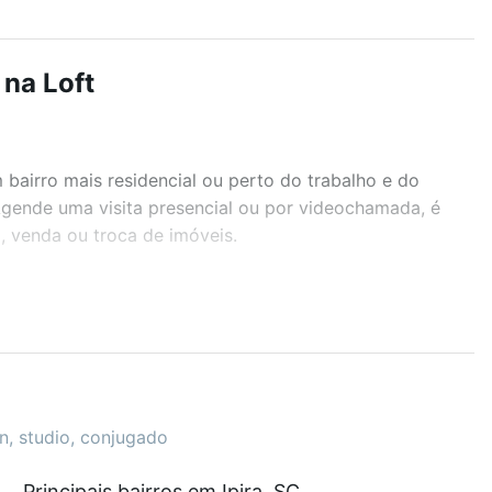
 na Loft
airro mais residencial ou perto do trabalho e do
 Agende uma visita presencial ou por videochamada, é
, venda ou troca de imóveis.
r os filtros como quantidade de quartos, suítes, com
demia, salão de festas ou área verde e encontrar
en, studio, conjugado
0 e com nossas opções de financiamento imobiliário as
Principais bairros em Ipira, SC