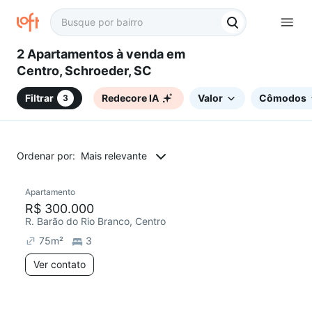
2 Apartamentos à venda em
Centro, Schroeder, SC
Filtrar
Redecore IA
Valor
Cômodos
3
Ordenar por:
Mais relevante
Apartamento
R$ 300.000
R. Barão do Rio Branco, Centro
75
m²
3
Ver contato