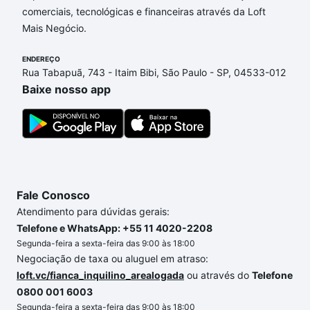
comerciais, tecnológicas e financeiras através da Loft
de financiamento imobiliário as parcelas podem se
Mais Negócio.
adequar ao seu orçamento. Se ainda tem alguma
dúvida dos custos envolvidos no processo de
ENDEREÇO
compra, veja em nosso portal
quanto custa comprar
Rua Tabapuã, 743 - Itaim Bibi, São Paulo - SP, 04533-012
um apartamento
e conte com a gente para comprar
Baixe nosso app
o imóvel dos seus sonhos com segurança e
conforto. Loft, com você até as chaves.
Fale Conosco
Atendimento para dúvidas gerais:
Telefone e WhatsApp: +55 11 4020-2208
Segunda-feira a sexta-feira das 9:00 às 18:00
Negociação de taxa ou aluguel em atraso:
loft.vc/fianca_inquilino_arealogada
ou através do
Telefone
0800 001 6003
Segunda-feira a sexta-feira das 9:00 às 18:00