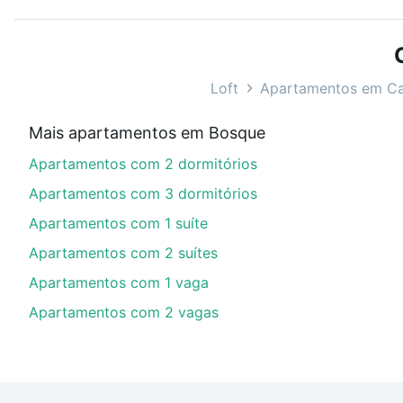
Use barra de busca no topo para pesquisar por ruas, 
ou sem vaga de garagem para combinar perfeitamente 
Apartamentos com 2 suites à venda em Bosque, Campin
Loft
Apartamentos em C
Qual o preço de Apartamentos com 2 suites à v
Mais apartamentos em Bosque
Aqui na Loft temos a oferta ideal para você, com Ap
Apartamentos com 2 dormitórios
financiamento imobiliário as parcelas podem se adeq
portal
quanto custa comprar um apartamento
e conte
Apartamentos com 3 dormitórios
Apartamentos com 1 suíte
Apartamentos com 2 suítes
Apartamentos com 1 vaga
Apartamentos com 2 vagas