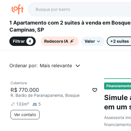
1 Apartamento com 2 suites à venda em Bosque,
Campinas, SP
Filtrar
Redecore IA
Valor
+2 suítes
4
Ordenar por:
Mais relevante
Cobertura
Redecorar
Chegou este mês
Financiament
R$ 770.000
R. Barão de Paranapanema, Bosque
Simule 
133
m²
5
em um s
Ver contato
Assessoria imo
financiamento