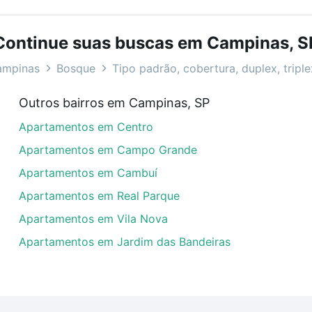
bairros e até condomínios favoritos. Você também pode usa
com o preço, metragem e comodidades, como piscina, aca
Continue suas buscas em Campinas, S
as, SP ideal para você na Loft.
ampinas
Bosque
Tipo padrão, cobertura, duplex, tripl
enda em Bosque, Campinas, SP?
Outros bairros em Campinas, SP
artamentos com 2 suites à venda em Bosque, Campinas, SP
Apartamentos em Centro
uar ao seu orçamento. Se ainda tem alguma dúvida dos cus
 com a gente para comprar o imóvel dos seus sonhos com s
Apartamentos em Campo Grande
Apartamentos em Cambuí
Apartamentos em Real Parque
Apartamentos em Vila Nova
Apartamentos em Jardim das Bandeiras