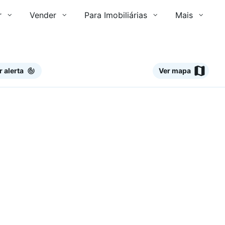
r
Vender
Para Imobiliárias
Mais
r alerta
Ver mapa
Ver