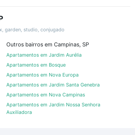
r os filtros como quantidade de quartos, suítes, com
demia, salão de festas ou área verde e encontrar
P
ex, garden, studio, conjugado
Outros bairros em Campinas, SP
 que custam a partir de R$ 0 e com nossas opções de
Apartamentos em Jardim Aurélia
tos envolvidos no processo de compra, veja em nosso
egurança e conforto. Loft, com você até as chaves.
Apartamentos em Bosque
Apartamentos em Nova Europa
Apartamentos em Jardim Santa Genebra
Apartamentos em Nova Campinas
Apartamentos em Jardim Nossa Senhora
Auxiliadora