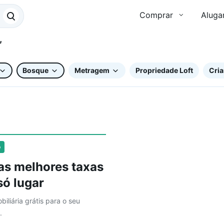
Comprar
Aluga
Bosque
Metragem
Propriedade Loft
Cria
o
as melhores taxas
ó lugar
biliária grátis para o seu
.