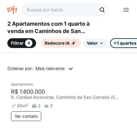
2 Apartamentos com 1 quarto à
venda em Caminhos de San
Conrado (Sousas), Campinas,
Filtrar
Redecore IA
Valor
+1 quartos
4
SP
Ordenar por:
Mais relevante
Apartamento
Redecorar
R$ 1.600.000
R. Cardeal Arcoverde, Caminhos de San Conrado (Sousas)
85
m²
2
2
Ver contato