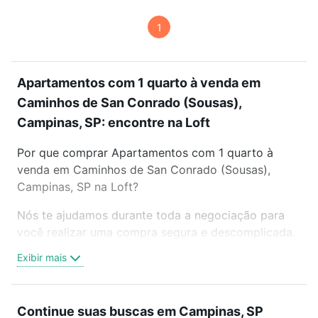
1
Apartamentos com 1 quarto à venda em
Caminhos de San Conrado (Sousas),
Campinas, SP: encontre na Loft
Por que comprar Apartamentos com 1 quarto à
venda em Caminhos de San Conrado (Sousas),
Campinas, SP na Loft?
Nós te ajudamos durante toda a negociação para
você realizar uma compra segura e descomplicada.
Seja em um bairro mais residencial ou perto do
Exibir mais
trabalho e do metrô, aqui você vai encontrar a
oferta ideal de Apartamentos com 1 quarto à venda
em Caminhos de San Conrado (Sousas), Campinas,
Continue suas buscas em Campinas, SP
SP para conquistar seu sonho. Agende uma visita