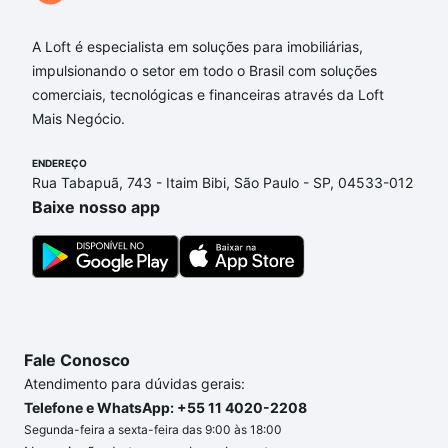
Campinas, SP?
Aqui na Loft temos a oferta ideal para você, com
A Loft é especialista em soluções para imobiliárias,
Apartamentos com 1 quarto à venda em Caminhos
impulsionando o setor em todo o Brasil com soluções
de San Conrado (Sousas), Campinas, SP que custam
comerciais, tecnológicas e financeiras através da Loft
a partir de R$ 0 e com nossas opções de
Mais Negócio.
financiamento imobiliário as parcelas podem se
adequar ao seu orçamento. Se ainda tem alguma
ENDEREÇO
Rua Tabapuã, 743 - Itaim Bibi, São Paulo - SP, 04533-012
dúvida dos custos envolvidos no processo de
Baixe nosso app
compra, veja em nosso portal
quanto custa comprar
um apartamento
e conte com a gente para comprar
o imóvel dos seus sonhos com segurança e
conforto. Loft, com você até as chaves.
Fale Conosco
Atendimento para dúvidas gerais:
Telefone e WhatsApp: +55 11 4020-2208
Segunda-feira a sexta-feira das 9:00 às 18:00