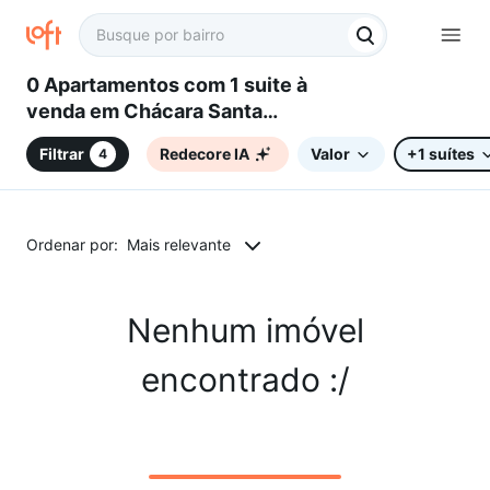
0 Apartamentos com 1 suite à
venda em Chácara Santa
Margarida, Campinas, SP
Filtrar
Redecore IA
Valor
+1 suítes
4
Ordenar por:
Mais relevante
Nenhum imóvel
encontrado :/