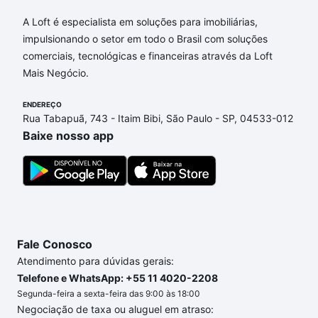
Aqui na Loft temos a oferta ideal para você, com
Apartamentos com 1 suite à venda em Chácara
A Loft é especialista em soluções para imobiliárias,
Santa Margarida, Campinas, SP que custam a partir
impulsionando o setor em todo o Brasil com soluções
de R$ 0 e com nossas opções de financiamento
comerciais, tecnológicas e financeiras através da Loft
imobiliário as parcelas podem se adequar ao seu
Mais Negócio.
orçamento. Se ainda tem alguma dúvida dos custos
envolvidos no processo de compra, veja em nosso
ENDEREÇO
Rua Tabapuã, 743 - Itaim Bibi, São Paulo - SP, 04533-012
portal
quanto custa comprar um apartamento
e
Baixe nosso app
conte com a gente para comprar o imóvel dos seus
sonhos com segurança e conforto. Loft, com você
até as chaves.
Fale Conosco
Atendimento para dúvidas gerais:
Telefone e WhatsApp: +55 11 4020-2208
Segunda-feira a sexta-feira das 9:00 às 18:00
Negociação de taxa ou aluguel em atraso: