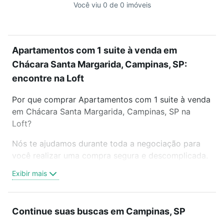
Você viu 0 de 0 imóveis
Apartamentos com 1 suite à venda em
Chácara Santa Margarida, Campinas, SP:
encontre na Loft
Por que comprar Apartamentos com 1 suite à venda
em Chácara Santa Margarida, Campinas, SP na
Loft?
Nós te ajudamos durante toda a negociação para
você realizar uma compra segura e descomplicada.
Seja em um bairro mais residencial ou perto do
Exibir mais
trabalho e do metrô, aqui você vai encontrar a
oferta ideal de Apartamentos com 1 suite à venda
em Chácara Santa Margarida, Campinas, SP para
Continue suas buscas em Campinas, SP
conquistar seu sonho. Agende uma visita presencial