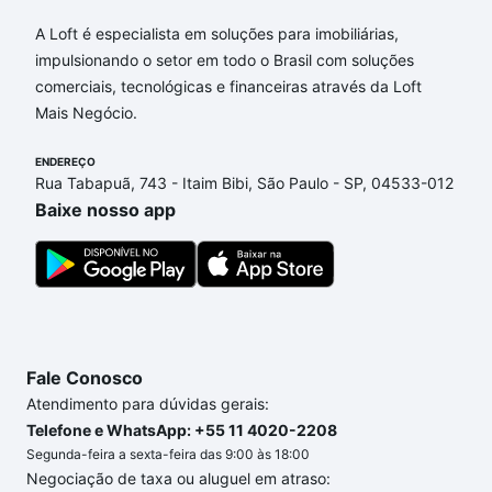
Apartamentos com 2 quartos à venda em Chácara
São José, Campinas, SP que custam a partir de R$
A Loft é especialista em soluções para imobiliárias,
0 e com nossas opções de financiamento imobiliário
impulsionando o setor em todo o Brasil com soluções
as parcelas podem se adequar ao seu orçamento.
comerciais, tecnológicas e financeiras através da Loft
Se ainda tem alguma dúvida dos custos envolvidos
Mais Negócio.
no processo de compra, veja em nosso portal
quanto custa comprar um apartamento
ENDEREÇO
e conte com
Rua Tabapuã, 743 - Itaim Bibi, São Paulo - SP, 04533-012
a gente para comprar o imóvel dos seus sonhos
Baixe nosso app
com segurança e conforto. Loft, com você até as
chaves.
Fale Conosco
Atendimento para dúvidas gerais:
Telefone e WhatsApp: +55 11 4020-2208
Segunda-feira a sexta-feira das 9:00 às 18:00
Negociação de taxa ou aluguel em atraso: