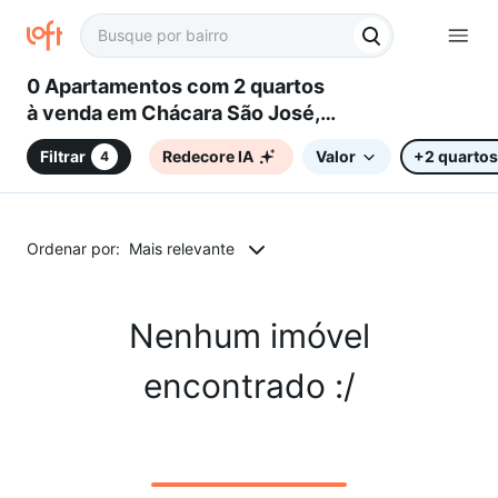
0 Apartamentos com 2 quartos
à venda em Chácara São José,
Campinas, SP
Filtrar
Redecore IA
Valor
+2 quartos
4
Ordenar por:
Mais relevante
Nenhum imóvel
encontrado :/