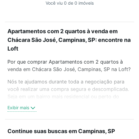
Você viu 0 de 0 imóveis
Apartamentos com 2 quartos à venda em
Chácara São José, Campinas, SP: encontre na
Loft
Por que comprar Apartamentos com 2 quartos à
venda em Chácara São José, Campinas, SP na Loft?
Nós te ajudamos durante toda a negociação para
você realizar uma compra segura e descomplicada.
Seja em um bairro mais residencial ou perto do
trabalho e do metrô, aqui você vai encontrar a
Exibir mais
oferta ideal de Apartamentos com 2 quartos à
venda em Chácara São José, Campinas, SP para
conquistar seu sonho. Agende uma visita presencial
Continue suas buscas em Campinas, SP
ou por videochamada, é grátis, sem compromisso e