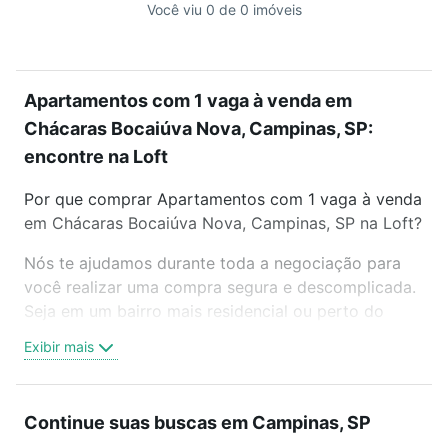
Você viu 0 de 0 imóveis
Apartamentos com 1 vaga à venda em
Chácaras Bocaiúva Nova, Campinas, SP:
encontre na Loft
Por que comprar Apartamentos com 1 vaga à venda
em Chácaras Bocaiúva Nova, Campinas, SP na Loft?
Nós te ajudamos durante toda a negociação para
você realizar uma compra segura e descomplicada.
Seja em um bairro mais residencial ou perto do
trabalho e do metrô, aqui você vai encontrar a
Exibir mais
oferta ideal de Apartamentos com 1 vaga à venda
em Chácaras Bocaiúva Nova, Campinas, SP para
conquistar seu sonho. Agende uma visita presencial
Continue suas buscas em Campinas, SP
ou por videochamada, é grátis, sem compromisso e