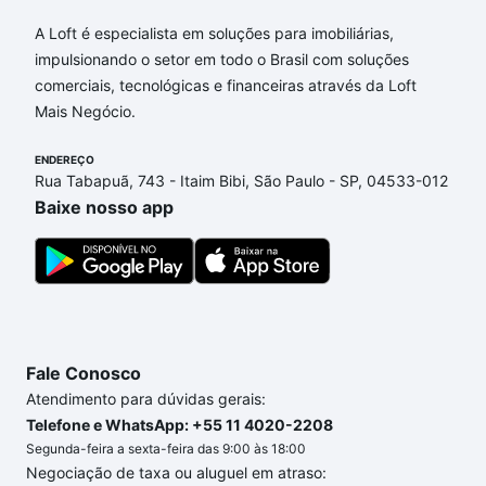
Apartamentos com 1 vaga à venda em Chácaras
Bocaiúva Nova, Campinas, SP que custam a partir
A Loft é especialista em soluções para imobiliárias,
de R$ 0 e com nossas opções de financiamento
impulsionando o setor em todo o Brasil com soluções
imobiliário as parcelas podem se adequar ao seu
comerciais, tecnológicas e financeiras através da Loft
orçamento. Se ainda tem alguma dúvida dos custos
Mais Negócio.
envolvidos no processo de compra, veja em nosso
portal
ENDEREÇO
quanto custa comprar um apartamento
e
Rua Tabapuã, 743 - Itaim Bibi, São Paulo - SP, 04533-012
conte com a gente para comprar o imóvel dos seus
Baixe nosso app
sonhos com segurança e conforto. Loft, com você
até as chaves.
Fale Conosco
Atendimento para dúvidas gerais:
Telefone e WhatsApp: +55 11 4020-2208
Segunda-feira a sexta-feira das 9:00 às 18:00
Negociação de taxa ou aluguel em atraso: