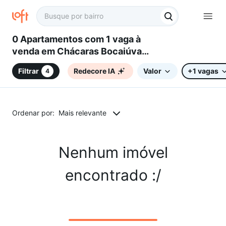
0 Apartamentos com 1 vaga à
venda em Chácaras Bocaiúva
Nova, Campinas, SP
Filtrar
Redecore IA
Valor
+1 vagas
4
Ordenar por:
Mais relevante
Nenhum imóvel
encontrado :/