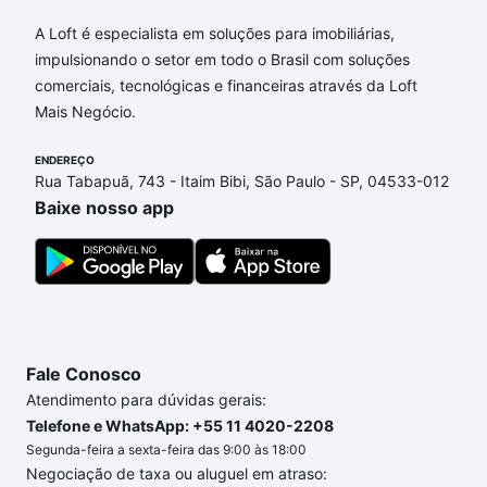
Aqui na Loft temos a oferta ideal para você, com
Apartamentos com 1 quarto à venda em Cidade
A Loft é especialista em soluções para imobiliárias,
Universitária, Campinas, SP que custam a partir de
impulsionando o setor em todo o Brasil com soluções
R$ 0 e com nossas opções de financiamento
comerciais, tecnológicas e financeiras através da Loft
imobiliário as parcelas podem se adequar ao seu
Mais Negócio.
orçamento. Se ainda tem alguma dúvida dos custos
envolvidos no processo de compra, veja em nosso
ENDEREÇO
Rua Tabapuã, 743 - Itaim Bibi, São Paulo - SP, 04533-012
portal
quanto custa comprar um apartamento
e
Baixe nosso app
conte com a gente para comprar o imóvel dos seus
sonhos com segurança e conforto. Loft, com você
até as chaves.
Fale Conosco
Atendimento para dúvidas gerais:
Telefone e WhatsApp: +55 11 4020-2208
Segunda-feira a sexta-feira das 9:00 às 18:00
Negociação de taxa ou aluguel em atraso: