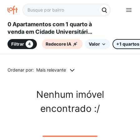
0 Apartamentos com 1 quarto à
venda em Cidade Universitária,
Campinas, SP
Filtrar
Redecore IA
Valor
+1 quartos
4
Ordenar por:
Mais relevante
Nenhum imóvel
encontrado :/