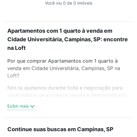
Você viu 0 de 0 imóveis
Apartamentos com 1 quarto à venda em
Cidade Universitária, Campinas, SP: encontre
na Loft
Por que comprar Apartamentos com 1 quarto à
venda em Cidade Universitária, Campinas, SP na
Loft?
Nós te ajudamos durante toda a negociação para
você realizar uma compra segura e descomplicada.
Seja em um bairro mais residencial ou perto do
Exibir mais
trabalho e do metrô, aqui você vai encontrar a
oferta ideal de Apartamentos com 1 quarto à venda
em Cidade Universitária, Campinas, SP para
Continue suas buscas em Campinas, SP
conquistar seu sonho. Agende uma visita presencial