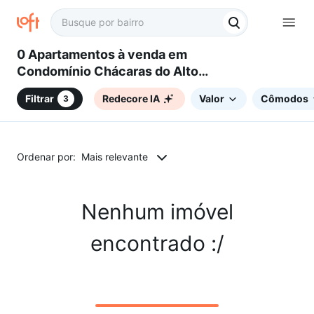
0 Apartamentos à venda em
Condomínio Chácaras do Alto
da Nova Campinas, Campinas,
Filtrar
Redecore IA
Valor
Cômodos
3
SP
Ordenar por:
Mais relevante
Nenhum imóvel
encontrado :/