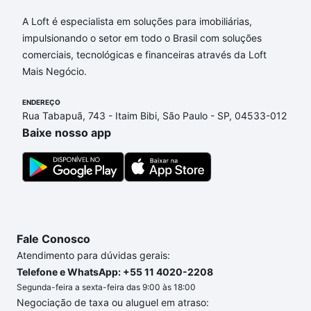
Aqui na Loft temos a oferta ideal para você, com
A Loft é especialista em soluções para imobiliárias,
Apartamentos à venda em Condomínio Chácaras do
impulsionando o setor em todo o Brasil com soluções
Alto da Nova Campinas, Campinas, SP que custam a
comerciais, tecnológicas e financeiras através da Loft
partir de R$ 0 e com nossas opções de
Mais Negócio.
financiamento imobiliário as parcelas podem se
adequar ao seu orçamento. Se ainda tem alguma
ENDEREÇO
Rua Tabapuã, 743 - Itaim Bibi, São Paulo - SP, 04533-012
dúvida dos custos envolvidos no processo de
Baixe nosso app
compra, veja em nosso portal
quanto custa comprar
um apartamento
e conte com a gente para comprar
o imóvel dos seus sonhos com segurança e
conforto. Loft, com você até as chaves.
Fale Conosco
Atendimento para dúvidas gerais:
Telefone e WhatsApp: +55 11 4020-2208
Segunda-feira a sexta-feira das 9:00 às 18:00
Negociação de taxa ou aluguel em atraso: