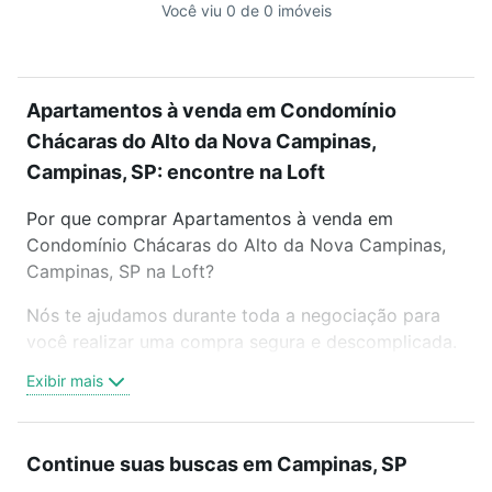
Você viu 0 de 0 imóveis
Apartamentos à venda em Condomínio
Chácaras do Alto da Nova Campinas,
Campinas, SP: encontre na Loft
Por que comprar Apartamentos à venda em
Condomínio Chácaras do Alto da Nova Campinas,
Campinas, SP na Loft?
Nós te ajudamos durante toda a negociação para
você realizar uma compra segura e descomplicada.
Seja em um bairro mais residencial ou perto do
Exibir mais
trabalho e do metrô, aqui você vai encontrar a
oferta ideal de Apartamentos à venda em
Condomínio Chácaras do Alto da Nova Campinas,
Continue suas buscas em Campinas, SP
Campinas, SP para conquistar seu sonho. Agende