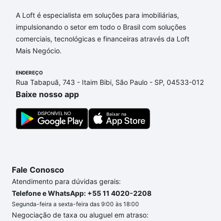
Campinas, Campinas, SP?
A Loft é especialista em soluções para imobiliárias,
Aqui na Loft temos a oferta ideal para você, com
impulsionando o setor em todo o Brasil com soluções
Apartamentos com 1 quarto à venda em
comerciais, tecnológicas e financeiras através da Loft
Condomínio Chácaras do Alto da Nova Campinas,
Mais Negócio.
Campinas, SP que custam a partir de R$ 0 e com
nossas opções de financiamento imobiliário as
ENDEREÇO
Rua Tabapuã, 743 - Itaim Bibi, São Paulo - SP, 04533-012
parcelas podem se adequar ao seu orçamento. Se
Baixe nosso app
ainda tem alguma dúvida dos custos envolvidos no
processo de compra, veja em nosso portal
quanto
custa comprar um apartamento
e conte com a
gente para comprar o imóvel dos seus sonhos com
segurança e conforto. Loft, com você até as
chaves.
Fale Conosco
Atendimento para dúvidas gerais:
Telefone e WhatsApp: +55 11 4020-2208
Segunda-feira a sexta-feira das 9:00 às 18:00
Negociação de taxa ou aluguel em atraso: