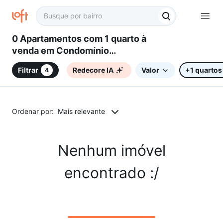
0 Apartamentos com 1 quarto à
venda em Condomínio
Chácaras do Alto da Nova
Filtrar
Redecore IA
Valor
+1 quartos
4
Campinas, Campinas, SP
Ordenar por:
Mais relevante
Nenhum imóvel
encontrado :/