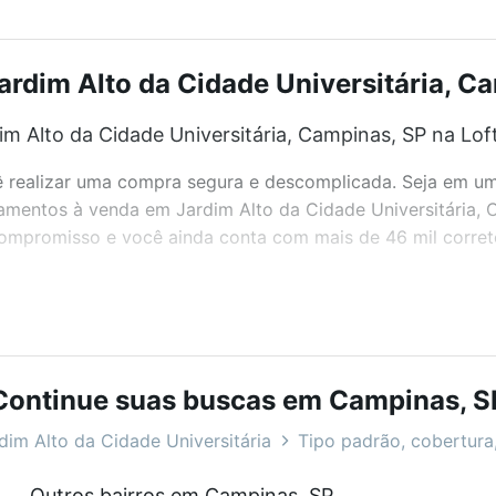
dim Alto da Cidade Universitária, Ca
 Alto da Cidade Universitária, Campinas, SP na Lof
realizar uma compra segura e descomplicada. Seja em um b
rtamentos à venda em Jardim Alto da Cidade Universitária
 compromisso e você ainda conta com mais de 46 mil corret
bairros e até condomínios favoritos. Você também pode usa
com o preço, metragem e comodidades, como piscina, aca
Continue suas buscas em Campinas, S
sitária, Campinas, SP ideal para você na Loft.
dim Alto da Cidade Universitária
Tipo padrão, cobertura,
 Alto da Cidade Universitária, Campinas, SP?
Outros bairros em Campinas, SP