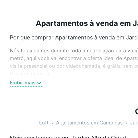
Apartamentos à venda em Jar
Por que comprar Apartamentos à venda em Jardim
Nós te ajudamos durante toda a negociação para você 
metrô, aqui você vai encontrar a oferta ideal de Apa
visita presencial ou por videochamada, é grátis, sem
troca de imóveis.
Exibir mais
Como escolher um imóvel?
Use barra de busca no topo para pesquisar por ruas, 
ou sem vaga de garagem para combinar perfeitamente 
Apartamentos à venda em Jardim Alto da Cidade Univer
Loft
Apartamentos em Campinas
Jar
Qual o preço de Apartamentos à venda em Jardim
Mais apartamentos em Jardim Alto da Cidade Universitária