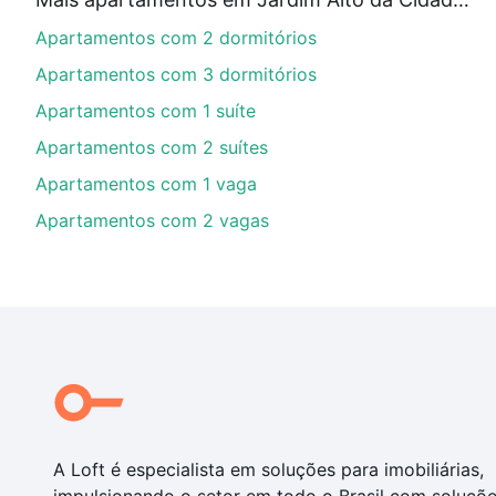
Aqui na Loft temos a oferta ideal para você, com Apa
Apartamentos com 2 dormitórios
nossas opções de financiamento imobiliário as parce
compra, veja em nosso portal
quanto custa comprar 
Apartamentos com 3 dormitórios
com você até as chaves.
Apartamentos com 1 suíte
Apartamentos com 2 suítes
Apartamentos com 1 vaga
Apartamentos com 2 vagas
A Loft é especialista em soluções para imobiliárias,