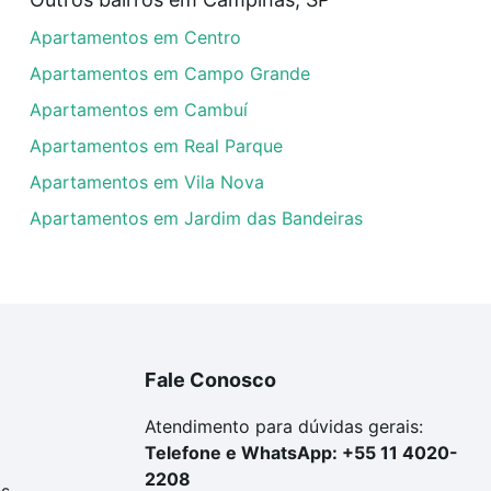
rtamentos à venda em Jardim Alto da Cidade Universitária
Apartamentos em Centro
las podem se adequar ao seu orçamento. Se ainda tem algu
um apartamento
e conte com a gente para comprar o imóve
Apartamentos em Campo Grande
Apartamentos em Cambuí
Apartamentos em Real Parque
Apartamentos em Vila Nova
Apartamentos em Jardim das Bandeiras
Fale Conosco
Atendimento para dúvidas gerais:
Telefone e WhatsApp: +55 11 4020-
2208