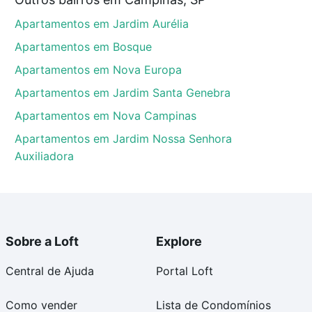
, Campinas, SP que custam a partir de R$ 0 e com
Apartamentos em Jardim Aurélia
ma dúvida dos custos envolvidos no processo de
l dos seus sonhos com segurança e conforto. Loft,
Apartamentos em Bosque
Apartamentos em Nova Europa
Apartamentos em Jardim Santa Genebra
Apartamentos em Nova Campinas
Apartamentos em Jardim Nossa Senhora
Auxiliadora
Sobre a Loft
Explore
Central de Ajuda
Portal Loft
Como vender
Lista de Condomínios