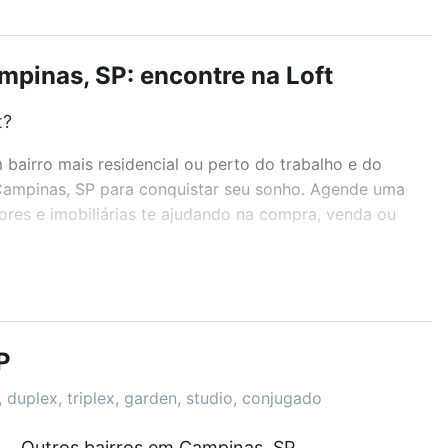
mpinas, SP: encontre na Loft
t?
airro mais residencial ou perto do trabalho e do
, Campinas, SP para conquistar seu sonho. Agende uma
ores e imobiliárias te ajudando na compra, venda ou
r os filtros como quantidade de quartos, suítes, com
demia, salão de festas ou área verde e encontrar
P
 duplex, triplex, garden, studio, conjugado
Outros bairros em Campinas, SP