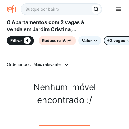
0 Apartamentos com 2 vagas à
venda em Jardim Cristina,
Campinas, SP
Filtrar
Redecore IA
Valor
+2 vagas
4
Ordenar por:
Mais relevante
Nenhum imóvel
encontrado :/