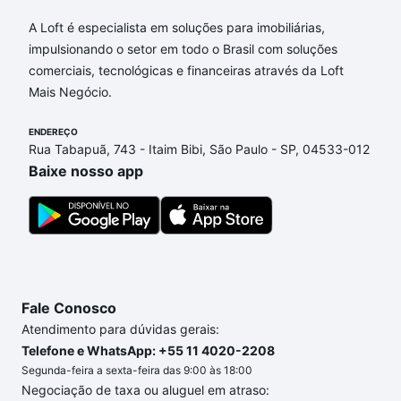
Apartamentos com 2 vagas à venda em Jardim
Cristina, Campinas, SP que custam a partir de R$ 0
A Loft é especialista em soluções para imobiliárias,
e com nossas opções de financiamento imobiliário
impulsionando o setor em todo o Brasil com soluções
as parcelas podem se adequar ao seu orçamento.
comerciais, tecnológicas e financeiras através da Loft
Se ainda tem alguma dúvida dos custos envolvidos
Mais Negócio.
no processo de compra, veja em nosso portal
quanto custa comprar um apartamento
ENDEREÇO
e conte com
Rua Tabapuã, 743 - Itaim Bibi, São Paulo - SP, 04533-012
a gente para comprar o imóvel dos seus sonhos
Baixe nosso app
com segurança e conforto. Loft, com você até as
chaves.
Fale Conosco
Atendimento para dúvidas gerais:
Telefone e WhatsApp: +55 11 4020-2208
Segunda-feira a sexta-feira das 9:00 às 18:00
Negociação de taxa ou aluguel em atraso: