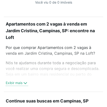
Você viu 0 de 0 imóveis
Apartamentos com 2 vagas à venda em
Jardim Cristina, Campinas, SP: encontre na
Loft
Por que comprar Apartamentos com 2 vagas à
venda em Jardim Cristina, Campinas, SP na Loft?
Nós te ajudamos durante toda a negociação para
você realizar uma compra segura e descomplicada.
Seja em um bairro mais residencial ou perto do
trabalho e do metrô, aqui você vai encontrar a
Exibir mais
oferta ideal de Apartamentos com 2 vagas à venda
em Jardim Cristina, Campinas, SP para conquistar
seu sonho. Agende uma visita presencial ou por
Continue suas buscas em Campinas, SP
videochamada, é grátis, sem compromisso e você