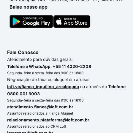
portal
quanto custa comprar um apartamento
e
Baixe nosso app
conte com a gente para comprar o imóvel dos seus
sonhos com segurança e conforto. Loft, com você
até as chaves.
Fale Conosco
Atendimento para dúvidas gerais:
Telefone e WhatsApp: +55 11 4020-2208
Segunda-feira a sexta-feira das 9:00 às 18:00
Negociação de taxa ou aluguel em atraso:
loft.vc/fianca_inquilino_arealogada
ou através do
Telefone
0800 001 6003
Segunda-feira a sexta-feira das 9:00 às 18:00
atendimento.fianca@loft.com.br
Assuntos relacionados a Fiança Aluguel
relacionamento.plataforma@loft.com.br
Assuntos relacionados ao CRM Loft
imprensa@loft.com.br