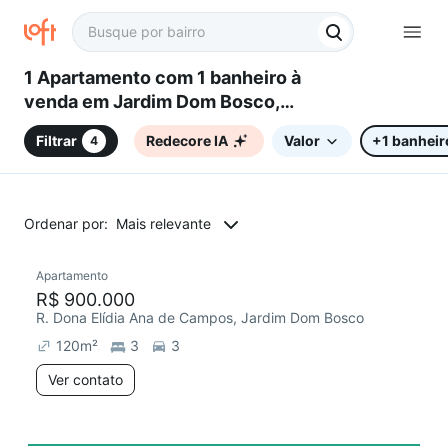
1 Apartamento com 1 banheiro à
venda em Jardim Dom Bosco,
Campinas, SP
Filtrar
Redecore IA
Valor
+1 banheir
4
Ordenar por:
Mais relevante
Apartamento
Redecorar
Chegou este mês
R$ 900.000
R. Dona Elídia Ana de Campos, Jardim Dom Bosco
120
m²
3
3
Ver contato