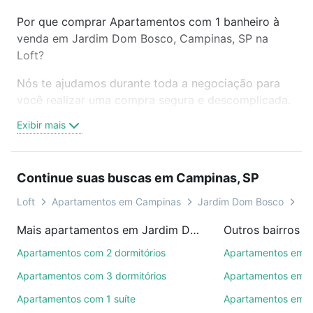
Por que comprar Apartamentos com 1 banheiro à
venda em Jardim Dom Bosco, Campinas, SP na
Loft?
Nós te ajudamos durante toda a negociação para
você realizar uma compra segura e descomplicada.
Seja em um bairro mais residencial ou perto do
Exibir mais
trabalho e do metrô, aqui você vai encontrar a
oferta ideal de Apartamentos com 1 banheiro à
venda em Jardim Dom Bosco, Campinas, SP para
Continue suas buscas em Campinas, SP
conquistar seu sonho. Agende uma visita presencial
ou por videochamada, é grátis, sem compromisso e
Loft
Apartamentos em Campinas
Jardim Dom Bosco
Ti
você ainda conta com mais de 46 mil corretores e
Mais apartamentos em Jardim Dom Bosco
Outros bairros 
imobiliárias te ajudando na compra, venda ou troca
de imóveis.
Apartamentos com 2 dormitórios
Apartamentos em C
Apartamentos com 3 dormitórios
Apartamentos em 
Como escolher um imóvel?
Apartamentos com 1 suíte
Apartamentos em 
Use barra de busca no topo para pesquisar por