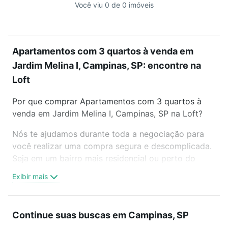
Você viu 0 de 0 imóveis
Apartamentos com 3 quartos à venda em
Jardim Melina I, Campinas, SP: encontre na
Loft
Por que comprar Apartamentos com 3 quartos à
venda em Jardim Melina I, Campinas, SP na Loft?
Nós te ajudamos durante toda a negociação para
você realizar uma compra segura e descomplicada.
Seja em um bairro mais residencial ou perto do
trabalho e do metrô, aqui você vai encontrar a
Exibir mais
oferta ideal de Apartamentos com 3 quartos à
venda em Jardim Melina I, Campinas, SP para
conquistar seu sonho. Agende uma visita presencial
Continue suas buscas em Campinas, SP
ou por videochamada, é grátis, sem compromisso e