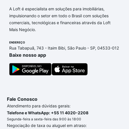
Apartamentos com 3 quartos à venda em Jardim
Melina I, Campinas, SP que custam a partir de R$ 0
A Loft é especialista em soluções para imobiliárias,
e com nossas opções de financiamento imobiliário
impulsionando o setor em todo o Brasil com soluções
as parcelas podem se adequar ao seu orçamento.
comerciais, tecnológicas e financeiras através da Loft
Se ainda tem alguma dúvida dos custos envolvidos
Mais Negócio.
no processo de compra, veja em nosso portal
quanto custa comprar um apartamento
ENDEREÇO
e conte com
Rua Tabapuã, 743 - Itaim Bibi, São Paulo - SP, 04533-012
a gente para comprar o imóvel dos seus sonhos
Baixe nosso app
com segurança e conforto. Loft, com você até as
chaves.
Fale Conosco
Atendimento para dúvidas gerais:
Telefone e WhatsApp: +55 11 4020-2208
Segunda-feira a sexta-feira das 9:00 às 18:00
Negociação de taxa ou aluguel em atraso: