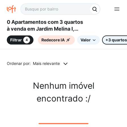
0 Apartamentos com 3 quartos
à venda em Jardim Melina I,
Campinas, SP
Filtrar
Redecore IA
Valor
+3 quartos
4
Ordenar por:
Mais relevante
Nenhum imóvel
encontrado :/