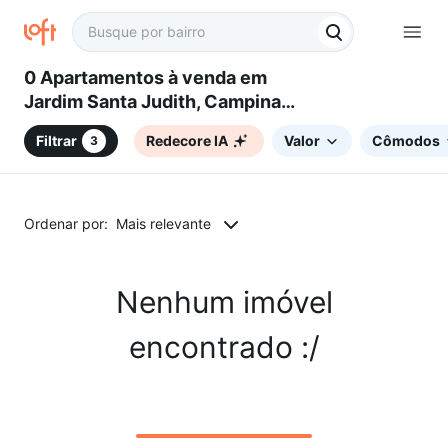
0 Apartamentos à venda em
Jardim Santa Judith, Campinas,
SP
Filtrar
Redecore IA
Valor
Cômodos
3
Ordenar por:
Mais relevante
Nenhum imóvel
encontrado :/