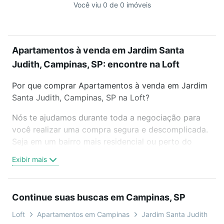
Você viu 0 de 0 imóveis
Apartamentos à venda em Jardim Santa
Judith, Campinas, SP: encontre na Loft
Por que comprar Apartamentos à venda em Jardim
Santa Judith, Campinas, SP na Loft?
Nós te ajudamos durante toda a negociação para
você realizar uma compra segura e descomplicada.
Seja em um bairro mais residencial ou perto do
trabalho e do metrô, aqui você vai encontrar a
Exibir mais
oferta ideal de Apartamentos à venda em Jardim
Santa Judith, Campinas, SP para conquistar seu
sonho. Agende uma visita presencial ou por
Continue suas buscas em Campinas, SP
videochamada, é grátis, sem compromisso e você
ainda conta com mais de 46 mil corretores e
Loft
Apartamentos em Campinas
Jardim Santa Judith
T