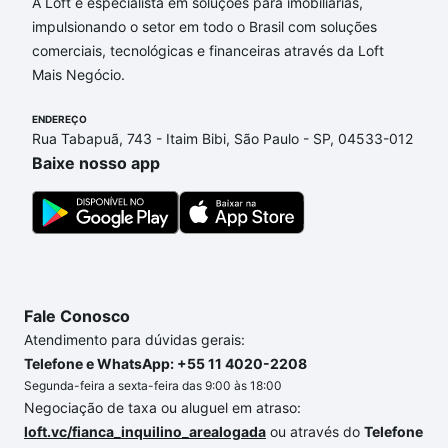
Campinas, SP que custam a partir de R$ 0 e com
A Loft é especialista em soluções para imobiliárias,
nossas opções de financiamento imobiliário as
impulsionando o setor em todo o Brasil com soluções
parcelas podem se adequar ao seu orçamento. Se
comerciais, tecnológicas e financeiras através da Loft
ainda tem alguma dúvida dos custos envolvidos no
Mais Negócio.
processo de compra, veja em nosso portal
quanto
custa comprar um apartamento
ENDEREÇO
e conte com a
Rua Tabapuã, 743 - Itaim Bibi, São Paulo - SP, 04533-012
gente para comprar o imóvel dos seus sonhos com
Baixe nosso app
segurança e conforto. Loft, com você até as
chaves.
Fale Conosco
Atendimento para dúvidas gerais:
Telefone e WhatsApp: +55 11 4020-2208
Segunda-feira a sexta-feira das 9:00 às 18:00
Negociação de taxa ou aluguel em atraso:
loft.vc/fianca_inquilino_arealogada
ou através do
Telefone