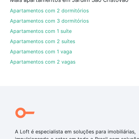
Aqui na Loft temos a oferta ideal para você, com Ap
Apartamentos com 2 dormitórios
financiamento imobiliário as parcelas podem se adeq
portal
quanto custa comprar um apartamento
e conte
Apartamentos com 3 dormitórios
Apartamentos com 1 suíte
Apartamentos com 2 suítes
Apartamentos com 1 vaga
Apartamentos com 2 vagas
A Loft é especialista em soluções para imobiliárias,