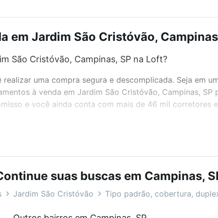
 em Jardim São Cristóvão, Campinas,
m São Cristóvão, Campinas, SP na Loft?
realizar uma compra segura e descomplicada. Seja em um b
rtamentos à venda em Jardim São Cristóvão, Campinas, SP 
misso e você ainda conta com mais de 46 mil corretores e 
bairros e até condomínios favoritos. Você também pode usa
com o preço, metragem e comodidades, como piscina, aca
Continue suas buscas em Campinas, S
nas, SP ideal para você na Loft.
s
Jardim São Cristóvão
Tipo padrão, cobertura, duplex
m São Cristóvão, Campinas, SP?
Outros bairros em Campinas, SP