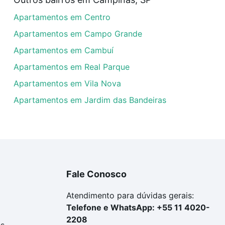
artamentos à venda em Jardim São Cristóvão, Campinas, S
Apartamentos em Centro
uar ao seu orçamento. Se ainda tem alguma dúvida dos cus
 com a gente para comprar o imóvel dos seus sonhos com s
Apartamentos em Campo Grande
Apartamentos em Cambuí
Apartamentos em Real Parque
Apartamentos em Vila Nova
Apartamentos em Jardim das Bandeiras
Fale Conosco
Atendimento para dúvidas gerais:
Telefone e WhatsApp: +55 11 4020-
2208