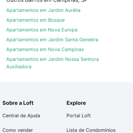
P que custam a partir de R$ 0 e com nossas opções de
Apartamentos em Jardim Aurélia
tos envolvidos no processo de compra, veja em nosso
egurança e conforto. Loft, com você até as chaves.
Apartamentos em Bosque
Apartamentos em Nova Europa
Apartamentos em Jardim Santa Genebra
Apartamentos em Nova Campinas
Apartamentos em Jardim Nossa Senhora
Auxiliadora
Sobre a Loft
Explore
Central de Ajuda
Portal Loft
Como vender
Lista de Condomínios