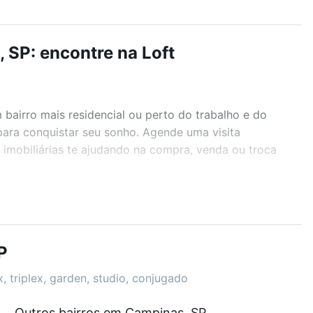
 SP: encontre na Loft
airro mais residencial ou perto do trabalho e do
para conquistar seu sonho. Agende uma visita
imobiliárias te ajudando na compra, venda ou troca
r os filtros como quantidade de quartos, suítes, com
demia, salão de festas ou área verde e encontrar
P
, triplex, garden, studio, conjugado
Outros bairros em Campinas, SP