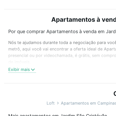
Apartamentos à venda
Por que comprar Apartamentos à venda em Jardi
Nós te ajudamos durante toda a negociação para você 
metrô, aqui você vai encontrar a oferta ideal de Apa
presencial ou por videochamada, é grátis, sem compro
de imóveis.
Exibir mais
Como escolher um imóvel?
Use barra de busca no topo para pesquisar por ruas, 
ou sem vaga de garagem para combinar perfeitamente 
Apartamentos à venda em Jardim São Cristóvão, Campi
Loft
Apartamentos em Campina
Qual o preço de Apartamentos à venda em Jardi
Mais apartamentos em Jardim São Cristóvão