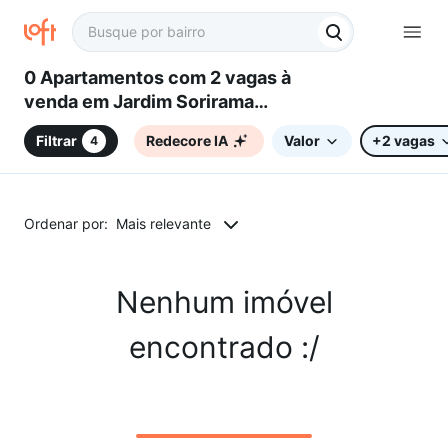
0 Apartamentos com 2 vagas à
venda em Jardim Sorirama
(Sousas), Campinas, SP
Filtrar
Redecore IA
Valor
+2 vagas
4
Ordenar por:
Mais relevante
Nenhum imóvel
encontrado :/