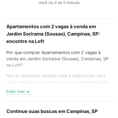
Você viu 0 de 0 imóveis
Apartamentos com 2 vagas à venda em
Jardim Sorirama (Sousas), Campinas, SP:
encontre na Loft
Por que comprar Apartamentos com 2 vagas à
venda em Jardim Sorirama (Sousas), Campinas, SP
na Loft?
Nós te ajudamos durante toda a negociação para
você realizar uma compra segura e descomplicada.
Seja em um bairro mais residencial ou perto do
Exibir mais
trabalho e do metrô, aqui você vai encontrar a
oferta ideal de Apartamentos com 2 vagas à venda
em Jardim Sorirama (Sousas), Campinas, SP para
Continue suas buscas em Campinas, SP
conquistar seu sonho. Agende uma visita presencial