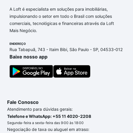
Aqui na Loft temos a oferta ideal para você, com
Apartamentos com 2 vagas à venda em Jardim
A Loft é especialista em soluções para imobiliárias,
Sorirama (Sousas), Campinas, SP que custam a
impulsionando o setor em todo o Brasil com soluções
partir de R$ 0 e com nossas opções de
comerciais, tecnológicas e financeiras através da Loft
financiamento imobiliário as parcelas podem se
Mais Negócio.
adequar ao seu orçamento. Se ainda tem alguma
dúvida dos custos envolvidos no processo de
ENDEREÇO
Rua Tabapuã, 743 - Itaim Bibi, São Paulo - SP, 04533-012
compra, veja em nosso portal
quanto custa comprar
Baixe nosso app
um apartamento
e conte com a gente para comprar
o imóvel dos seus sonhos com segurança e
conforto. Loft, com você até as chaves.
Fale Conosco
Atendimento para dúvidas gerais:
Telefone e WhatsApp: +55 11 4020-2208
Segunda-feira a sexta-feira das 9:00 às 18:00
Negociação de taxa ou aluguel em atraso: