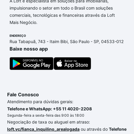
Campinas, SP que custam a partir de R$ 0 e com
A Loft é especialista em soluções para imobiliárias,
nossas opções de financiamento imobiliário as
impulsionando o setor em todo o Brasil com soluções
parcelas podem se adequar ao seu orçamento. Se
comerciais, tecnológicas e financeiras através da Loft
ainda tem alguma dúvida dos custos envolvidos no
Mais Negócio.
processo de compra, veja em nosso portal
quanto
custa comprar um apartamento
ENDEREÇO
e conte com a
Rua Tabapuã, 743 - Itaim Bibi, São Paulo - SP, 04533-012
gente para comprar o imóvel dos seus sonhos com
Baixe nosso app
segurança e conforto. Loft, com você até as
chaves.
Fale Conosco
Atendimento para dúvidas gerais:
Telefone e WhatsApp: +55 11 4020-2208
Segunda-feira a sexta-feira das 9:00 às 18:00
Negociação de taxa ou aluguel em atraso:
loft.vc/fianca_inquilino_arealogada
ou através do
Telefone