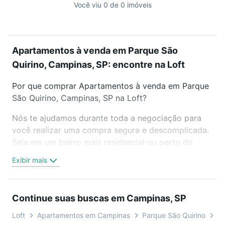
Você viu 0 de 0 imóveis
Apartamentos à venda em Parque São
Quirino, Campinas, SP: encontre na Loft
Por que comprar Apartamentos à venda em Parque
São Quirino, Campinas, SP na Loft?
Nós te ajudamos durante toda a negociação para
você realizar uma compra segura e descomplicada.
Seja em um bairro mais residencial ou perto do
trabalho e do metrô, aqui você vai encontrar a
Exibir mais
oferta ideal de Apartamentos à venda em Parque
São Quirino, Campinas, SP para conquistar seu
sonho. Agende uma visita presencial ou por
Continue suas buscas em Campinas, SP
videochamada, é grátis, sem compromisso e você
ainda conta com mais de 46 mil corretores e
Loft
Apartamentos em Campinas
Parque São Quirino
Ti