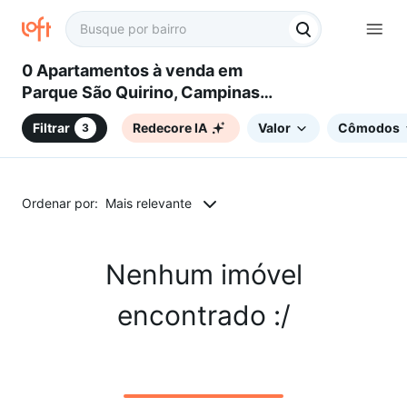
0 Apartamentos à venda em
Parque São Quirino, Campinas,
SP
Filtrar
Redecore IA
Valor
Cômodos
3
Ordenar por:
Mais relevante
Nenhum imóvel
encontrado :/