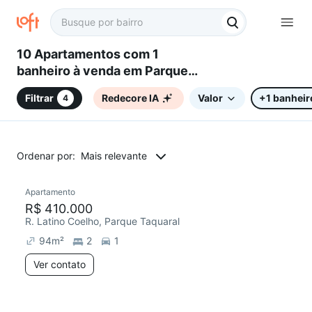
10 Apartamentos com 1
banheiro à venda em Parque
Taquaral, Campinas, SP
Filtrar
Redecore IA
Valor
+1 banheir
4
Ordenar por:
Mais relevante
Apartamento
R$ 410.000
R. Latino Coelho, Parque Taquaral
94
m²
2
1
Ver contato