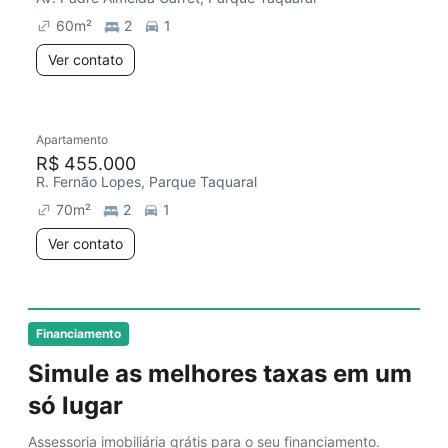
60
m²
2
1
Ver contato
Apartamento
Redecorar
Chegou este mês
R$ 455.000
R. Fernão Lopes, Parque Taquaral
70
m²
2
1
Ver contato
Financiamento
Simule as melhores taxas em um
só lugar
Assessoria imobiliária grátis para o seu financiamento.