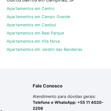
rtamentos com 1 suite à venda em Residencial Jatibela, Ca
Apartamentos em Centro
em se adequar ao seu orçamento. Se ainda tem alguma dúv
amento
e conte com a gente para comprar o imóvel dos se
Apartamentos em Campo Grande
Apartamentos em Cambuí
Apartamentos em Real Parque
Apartamentos em Vila Nova
Apartamentos em Jardim das Bandeiras
Fale Conosco
Atendimento para dúvidas gerais:
Telefone e WhatsApp: +55 11 4020-
2208