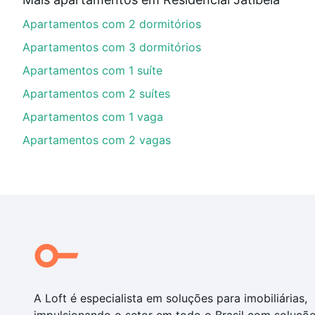
Aqui na Loft temos a oferta ideal para você, com Apa
Apartamentos com 2 dormitórios
opções de financiamento imobiliário as parcelas pod
veja em nosso portal
quanto custa comprar um apart
Apartamentos com 3 dormitórios
até as chaves.
Apartamentos com 1 suíte
Apartamentos com 2 suítes
Apartamentos com 1 vaga
Apartamentos com 2 vagas
A Loft é especialista em soluções para imobiliárias,