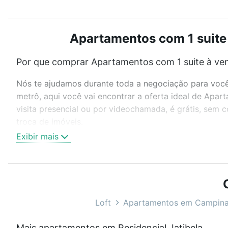
Apartamentos com 1 suite 
Por que comprar Apartamentos com 1 suite à ven
Nós te ajudamos durante toda a negociação para você 
metrô, aqui você vai encontrar a oferta ideal de Apa
visita presencial ou por videochamada, é grátis, sem
troca de imóveis.
Exibir mais
Como escolher um imóvel?
Use barra de busca no topo para pesquisar por ruas, 
ou sem vaga de garagem para combinar perfeitamente 
Apartamentos com 1 suite à venda em Residencial Jatib
Loft
Apartamentos em Campin
Qual o preço de Apartamentos com 1 suite à vend
Mais apartamentos em Residencial Jatibela