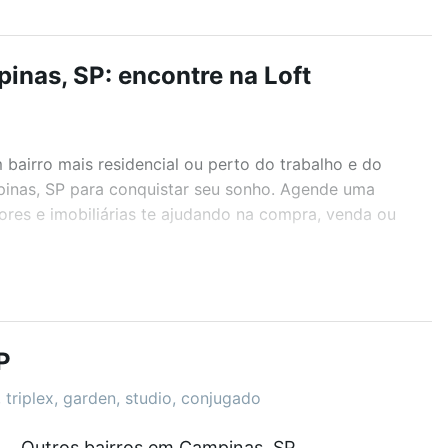
inas, SP: encontre na Loft
airro mais residencial ou perto do trabalho e do
mpinas, SP para conquistar seu sonho. Agende uma
ores e imobiliárias te ajudando na compra, venda ou
r os filtros como quantidade de quartos, suítes, com
demia, salão de festas ou área verde e encontrar
P
 triplex, garden, studio, conjugado
Outros bairros em Campinas, SP