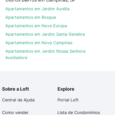
mpinas, SP que custam a partir de R$ 0 e com nossas
Apartamentos em Jardim Aurélia
ida dos custos envolvidos no processo de compra,
us sonhos com segurança e conforto. Loft, com você
Apartamentos em Bosque
Apartamentos em Nova Europa
Apartamentos em Jardim Santa Genebra
Apartamentos em Nova Campinas
Apartamentos em Jardim Nossa Senhora
Auxiliadora
Sobre a Loft
Explore
Central de Ajuda
Portal Loft
Como vender
Lista de Condomínios