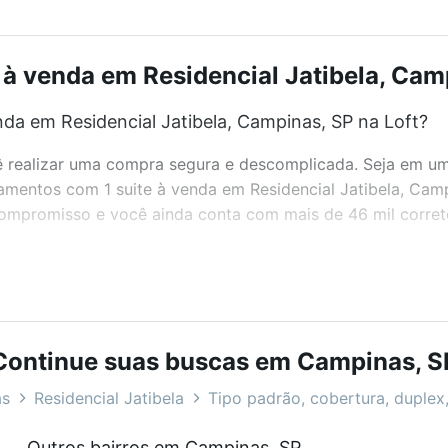
à venda em Residencial Jatibela, Camp
da em Residencial Jatibela, Campinas, SP na Loft?
realizar uma compra segura e descomplicada. Seja em um b
rtamentos com 1 suite à venda em Residencial Jatibela, Ca
 compromisso e você ainda conta com mais de 46 mil corret
bairros e até condomínios favoritos. Você também pode usa
com o preço, metragem e comodidades, como piscina, aca
Continue suas buscas em Campinas, S
ela, Campinas, SP ideal para você na Loft.
as
Residencial Jatibela
Tipo padrão, cobertura, duplex,
a em Residencial Jatibela, Campinas, SP?
Outros bairros em Campinas, SP