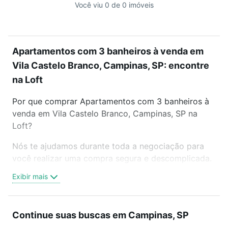
Você viu 0 de 0 imóveis
Apartamentos com 3 banheiros à venda em
Vila Castelo Branco, Campinas, SP: encontre
na Loft
Por que comprar Apartamentos com 3 banheiros à
venda em Vila Castelo Branco, Campinas, SP na
Loft?
Nós te ajudamos durante toda a negociação para
você realizar uma compra segura e descomplicada.
Seja em um bairro mais residencial ou perto do
Exibir mais
trabalho e do metrô, aqui você vai encontrar a
oferta ideal de Apartamentos com 3 banheiros à
venda em Vila Castelo Branco, Campinas, SP para
Continue suas buscas em Campinas, SP
conquistar seu sonho. Agende uma visita presencial