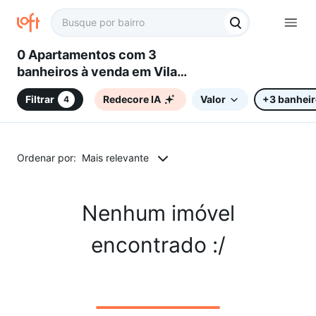
0 Apartamentos com 3
banheiros à venda em Vila
Castelo Branco, Campinas, SP
Filtrar
Redecore IA
Valor
+3 banhei
4
Ordenar por:
Mais relevante
Nenhum imóvel
encontrado :/