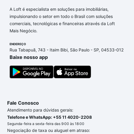
Aqui na Loft temos a oferta ideal para você, com
Apartamentos com 3 banheiros à venda em Vila
A Loft é especialista em soluções para imobiliárias,
Castelo Branco, Campinas, SP que custam a partir
impulsionando o setor em todo o Brasil com soluções
de R$ 0 e com nossas opções de financiamento
comerciais, tecnológicas e financeiras através da Loft
imobiliário as parcelas podem se adequar ao seu
Mais Negócio.
orçamento. Se ainda tem alguma dúvida dos custos
envolvidos no processo de compra, veja em nosso
ENDEREÇO
Rua Tabapuã, 743 - Itaim Bibi, São Paulo - SP, 04533-012
portal
quanto custa comprar um apartamento
e
Baixe nosso app
conte com a gente para comprar o imóvel dos seus
sonhos com segurança e conforto. Loft, com você
até as chaves.
Fale Conosco
Atendimento para dúvidas gerais:
Telefone e WhatsApp: +55 11 4020-2208
Segunda-feira a sexta-feira das 9:00 às 18:00
Negociação de taxa ou aluguel em atraso: