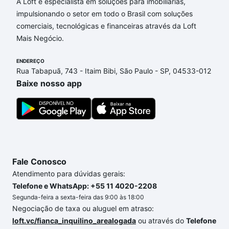
nossas opções de financiamento imobiliário as
A Loft é especialista em soluções para imobiliárias,
parcelas podem se adequar ao seu orçamento. Se
impulsionando o setor em todo o Brasil com soluções
ainda tem alguma dúvida dos custos envolvidos no
comerciais, tecnológicas e financeiras através da Loft
processo de compra, veja em nosso portal
quanto
Mais Negócio.
custa comprar um apartamento
e conte com a
gente para comprar o imóvel dos seus sonhos com
ENDEREÇO
Rua Tabapuã, 743 - Itaim Bibi, São Paulo - SP, 04533-012
segurança e conforto. Loft, com você até as
Baixe nosso app
chaves.
Fale Conosco
Atendimento para dúvidas gerais:
Telefone e WhatsApp: +55 11 4020-2208
Segunda-feira a sexta-feira das 9:00 às 18:00
Negociação de taxa ou aluguel em atraso:
loft.vc/fianca_inquilino_arealogada
ou através do
Telefone