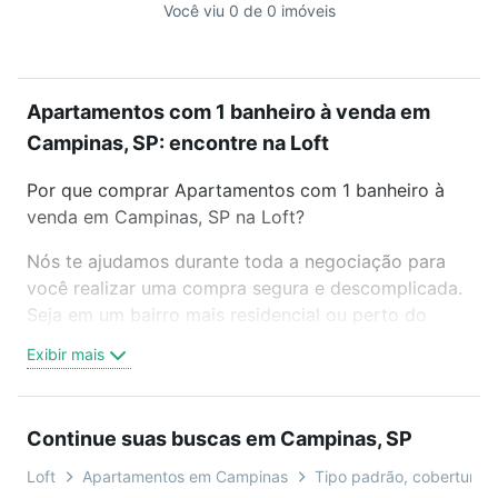
Você viu 0 de 0 imóveis
Apartamentos com 1 banheiro à venda em
Campinas, SP: encontre na Loft
Por que comprar Apartamentos com 1 banheiro à
venda em Campinas, SP na Loft?
Nós te ajudamos durante toda a negociação para
você realizar uma compra segura e descomplicada.
Seja em um bairro mais residencial ou perto do
trabalho e do metrô, aqui você vai encontrar a
Exibir mais
oferta ideal de Apartamentos com 1 banheiro à
venda em Campinas, SP para conquistar seu sonho.
Agende uma visita presencial ou por videochamada,
Continue suas buscas em Campinas, SP
é grátis, sem compromisso e você ainda conta com
mais de 46 mil corretores e imobiliárias te ajudando
Loft
Apartamentos em Campinas
Tipo padrão, cobertura, d