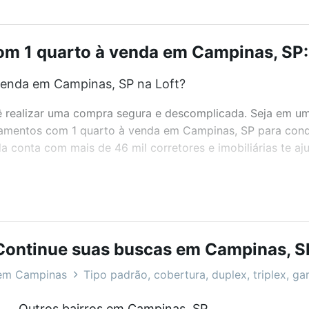
m 1 quarto à venda em Campinas, SP: 
venda em Campinas, SP na Loft?
realizar uma compra segura e descomplicada. Seja em um b
rtamentos com 1 quarto à venda em Campinas, SP para conq
 conta com mais de 46 mil corretores e imobiliárias te a
bairros e até condomínios favoritos. Você também pode usa
com o preço, metragem e comodidades, como piscina, aca
deal para você na Loft.
Continue suas buscas em Campinas, S
venda em Campinas, SP?
em Campinas
Tipo padrão, cobertura, duplex, triplex, ga
artamentos com 1 quarto à venda em Campinas, SP que cus
Outros bairros em Campinas, SP