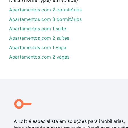
financiamento imobiliário as parcelas podem se adeq
Apartamentos com 2 dormitórios
portal
quanto custa comprar um apartamento
e conte
Apartamentos com 3 dormitórios
Apartamentos com 1 suíte
Apartamentos com 2 suítes
Apartamentos com 1 vaga
Apartamentos com 2 vagas
A Loft é especialista em soluções para imobiliárias,