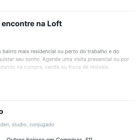
encontre na Loft
airro mais residencial ou perto do trabalho e do
uistar seu sonho. Agende uma visita presencial ou por
judando na compra, venda ou troca de imóveis.
r os filtros como quantidade de quartos, suítes, com
demia, salão de festas ou área verde e encontrar
P
rden, studio, conjugado
tam a partir de R$ 0 e com nossas opções de
Outros bairros em Campinas, SP