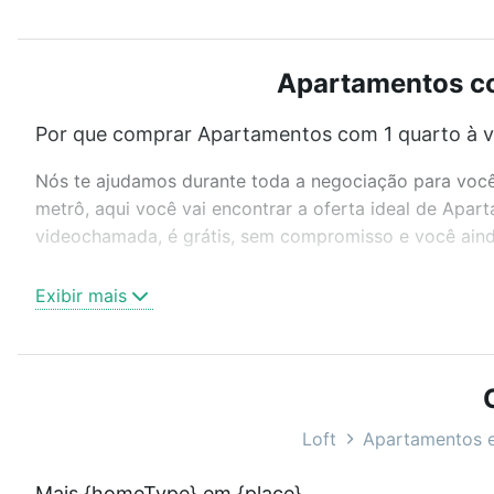
Apartamentos co
Por que comprar Apartamentos com 1 quarto à 
Nós te ajudamos durante toda a negociação para você 
metrô, aqui você vai encontrar a oferta ideal de Apa
videochamada, é grátis, sem compromisso e você ainda
Como escolher um imóvel?
Exibir mais
Use barra de busca no topo para pesquisar por ruas, 
ou sem vaga de garagem para combinar perfeitamente 
Apartamentos com 1 quarto à venda em Campinas, SP i
Qual o preço de Apartamentos com 1 quarto à 
Loft
Apartamentos 
Aqui na Loft temos a oferta ideal para você, com Ap
Mais {homeType} em {place}