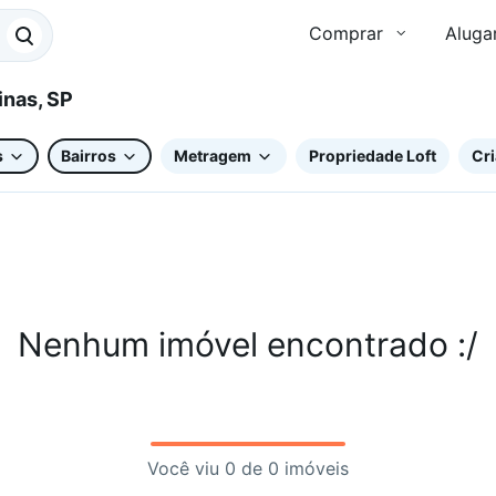
Comprar
Aluga
 em Campinas, SP
s
Bairros
Metragem
Propriedade Loft
Cri
Nenhum imóvel encontrado :/
Você viu 0 de 0 imóveis