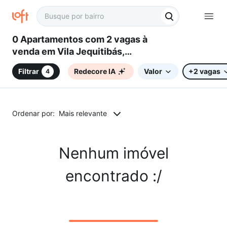
0 Apartamentos com 2 vagas à
venda em Vila Jequitibás,
Campinas, SP
Filtrar
Redecore IA
Valor
+2 vagas
4
Ordenar por:
Mais relevante
Nenhum imóvel
encontrado :/