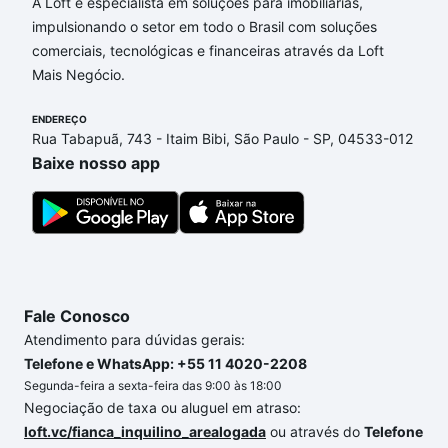
Jequitibás, Campinas, SP que custam a partir de R$
A Loft é especialista em soluções para imobiliárias,
0 e com nossas opções de financiamento imobiliário
impulsionando o setor em todo o Brasil com soluções
as parcelas podem se adequar ao seu orçamento.
comerciais, tecnológicas e financeiras através da Loft
Se ainda tem alguma dúvida dos custos envolvidos
Mais Negócio.
no processo de compra, veja em nosso portal
quanto custa comprar um apartamento
ENDEREÇO
e conte com
Rua Tabapuã, 743 - Itaim Bibi, São Paulo - SP, 04533-012
a gente para comprar o imóvel dos seus sonhos
Baixe nosso app
com segurança e conforto. Loft, com você até as
chaves.
Fale Conosco
Atendimento para dúvidas gerais:
Telefone e WhatsApp: +55 11 4020-2208
Segunda-feira a sexta-feira das 9:00 às 18:00
Negociação de taxa ou aluguel em atraso:
loft.vc/fianca_inquilino_arealogada
ou através do
Telefone