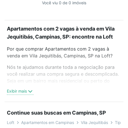
Você viu 0 de 0 imóveis
Apartamentos com 2 vagas à venda em Vila
Jequitibás, Campinas, SP: encontre na Loft
Por que comprar Apartamentos com 2 vagas à
venda em Vila Jequitibás, Campinas, SP na Loft?
Nós te ajudamos durante toda a negociação para
você realizar uma compra segura e descomplicada.
Seja em um bairro mais residencial ou perto do
trabalho e do metrô, aqui você vai encontrar a
Exibir mais
oferta ideal de Apartamentos com 2 vagas à venda
em Vila Jequitibás, Campinas, SP para conquistar
seu sonho. Agende uma visita presencial ou por
Continue suas buscas em Campinas, SP
videochamada, é grátis, sem compromisso e você
ainda conta com mais de 46 mil corretores e
Loft
Apartamentos em Campinas
Vila Jequitibás
Tipo p