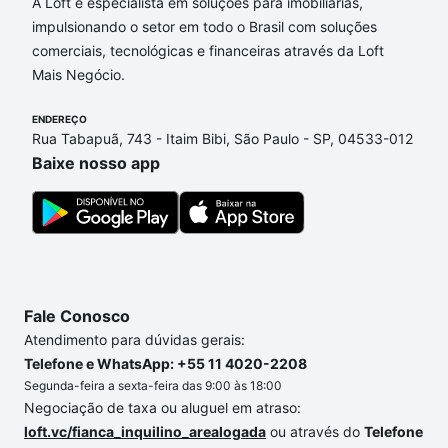
Jequitibás, Campinas, SP que custam a partir de R$
A Loft é especialista em soluções para imobiliárias,
0 e com nossas opções de financiamento imobiliário
impulsionando o setor em todo o Brasil com soluções
as parcelas podem se adequar ao seu orçamento.
comerciais, tecnológicas e financeiras através da Loft
Se ainda tem alguma dúvida dos custos envolvidos
Mais Negócio.
no processo de compra, veja em nosso portal
quanto custa comprar um apartamento
ENDEREÇO
e conte com
Rua Tabapuã, 743 - Itaim Bibi, São Paulo - SP, 04533-012
a gente para comprar o imóvel dos seus sonhos
Baixe nosso app
com segurança e conforto. Loft, com você até as
chaves.
Fale Conosco
Atendimento para dúvidas gerais:
Telefone e WhatsApp: +55 11 4020-2208
Segunda-feira a sexta-feira das 9:00 às 18:00
Negociação de taxa ou aluguel em atraso:
loft.vc/fianca_inquilino_arealogada
ou através do
Telefone