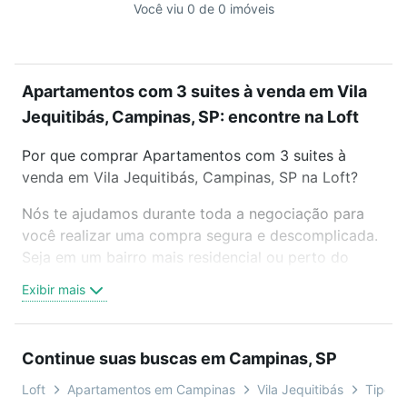
Você viu 0 de 0 imóveis
Apartamentos com 3 suites à venda em Vila
Jequitibás, Campinas, SP: encontre na Loft
Por que comprar Apartamentos com 3 suites à
venda em Vila Jequitibás, Campinas, SP na Loft?
Nós te ajudamos durante toda a negociação para
você realizar uma compra segura e descomplicada.
Seja em um bairro mais residencial ou perto do
trabalho e do metrô, aqui você vai encontrar a
Exibir mais
oferta ideal de Apartamentos com 3 suites à venda
em Vila Jequitibás, Campinas, SP para conquistar
seu sonho. Agende uma visita presencial ou por
Continue suas buscas em Campinas, SP
videochamada, é grátis, sem compromisso e você
ainda conta com mais de 46 mil corretores e
Loft
Apartamentos em Campinas
Vila Jequitibás
Tipo p