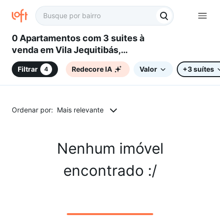
0 Apartamentos com 3 suites à
venda em Vila Jequitibás,
Campinas, SP
Filtrar
Redecore IA
Valor
+3 suítes
4
Ordenar por:
Mais relevante
Nenhum imóvel
encontrado :/