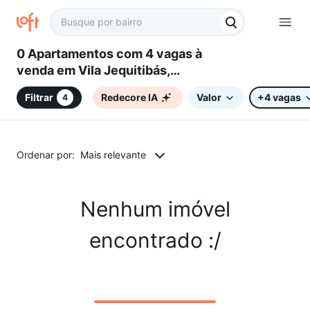
0 Apartamentos com 4 vagas à
venda em Vila Jequitibás,
Campinas, SP
Filtrar
Redecore IA
Valor
+4 vagas
4
Ordenar por:
Mais relevante
Nenhum imóvel
encontrado :/