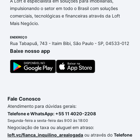
Jequitibás, Campinas, SP que custam a partir de R$
A Loft é especialista em soluções para imobiliárias,
0 e com nossas opções de financiamento imobiliário
impulsionando o setor em todo o Brasil com soluções
as parcelas podem se adequar ao seu orçamento.
comerciais, tecnológicas e financeiras através da Loft
Se ainda tem alguma dúvida dos custos envolvidos
Mais Negócio.
no processo de compra, veja em nosso portal
quanto custa comprar um apartamento
ENDEREÇO
e conte com
Rua Tabapuã, 743 - Itaim Bibi, São Paulo - SP, 04533-012
a gente para comprar o imóvel dos seus sonhos
Baixe nosso app
com segurança e conforto. Loft, com você até as
chaves.
Fale Conosco
Atendimento para dúvidas gerais:
Telefone e WhatsApp: +55 11 4020-2208
Segunda-feira a sexta-feira das 9:00 às 18:00
Negociação de taxa ou aluguel em atraso:
loft.vc/fianca_inquilino_arealogada
ou através do
Telefone