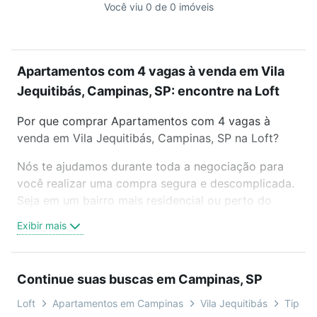
Você viu 0 de 0 imóveis
Apartamentos com 4 vagas à venda em Vila
Jequitibás, Campinas, SP: encontre na Loft
Por que comprar Apartamentos com 4 vagas à
venda em Vila Jequitibás, Campinas, SP na Loft?
Nós te ajudamos durante toda a negociação para
você realizar uma compra segura e descomplicada.
Seja em um bairro mais residencial ou perto do
trabalho e do metrô, aqui você vai encontrar a
Exibir mais
oferta ideal de Apartamentos com 4 vagas à venda
em Vila Jequitibás, Campinas, SP para conquistar
seu sonho. Agende uma visita presencial ou por
Continue suas buscas em Campinas, SP
videochamada, é grátis, sem compromisso e você
ainda conta com mais de 46 mil corretores e
Loft
Apartamentos em Campinas
Vila Jequitibás
Tipo p