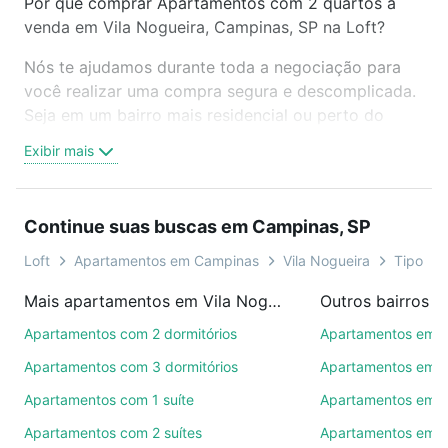
Por que comprar Apartamentos com 2 quartos à
venda em Vila Nogueira, Campinas, SP na Loft?
Nós te ajudamos durante toda a negociação para
você realizar uma compra segura e descomplicada.
Seja em um bairro mais residencial ou perto do
trabalho e do metrô, aqui você vai encontrar a
Exibir mais
oferta ideal de Apartamentos com 2 quartos à
venda em Vila Nogueira, Campinas, SP para
conquistar seu sonho. Agende uma visita presencial
Continue suas buscas em Campinas, SP
ou por videochamada, é grátis, sem compromisso e
você ainda conta com mais de 46 mil corretores e
Loft
Apartamentos em Campinas
Vila Nogueira
Tipo pad
imobiliárias te ajudando na compra, venda ou troca
Mais apartamentos em Vila Nogueira
Outros bairros 
de imóveis.
Apartamentos com 2 dormitórios
Apartamentos em C
Como escolher um imóvel?
Apartamentos com 3 dormitórios
Apartamentos em 
Use barra de busca no topo para pesquisar por
Apartamentos com 1 suíte
Apartamentos em 
ruas, bairros e até condomínios favoritos. Você
Apartamentos com 2 suítes
Apartamentos em R
também pode usar os filtros como quantidade de