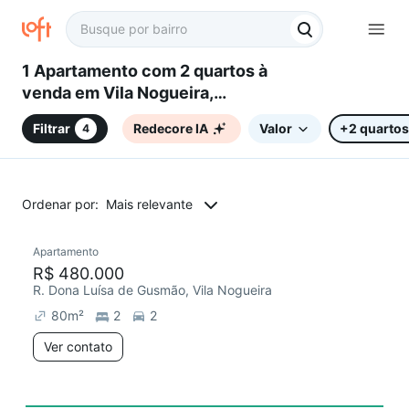
1 Apartamento com 2 quartos à
venda em Vila Nogueira,
Campinas, SP
Filtrar
Redecore IA
Valor
+2 quartos
4
Ordenar por:
Mais relevante
Apartamento
Redecorar
Chegou há 6 dias
R$ 480.000
R. Dona Luísa de Gusmão, Vila Nogueira
80
m²
2
2
Ver contato