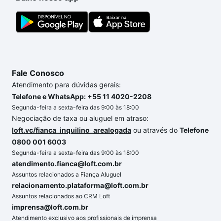
com segurança e conforto. Loft, com você até as
chaves.
Fale Conosco
Atendimento para dúvidas gerais:
Telefone e WhatsApp: +55 11 4020-2208
Segunda-feira a sexta-feira das 9:00 às 18:00
Negociação de taxa ou aluguel em atraso:
loft.vc/fianca_inquilino_arealogada
ou através do
Telefone
0800 001 6003
Segunda-feira a sexta-feira das 9:00 às 18:00
atendimento.fianca@loft.com.br
Assuntos relacionados a Fiança Aluguel
relacionamento.plataforma@loft.com.br
Assuntos relacionados ao CRM Loft
imprensa@loft.com.br
Atendimento exclusivo aos profissionais de imprensa