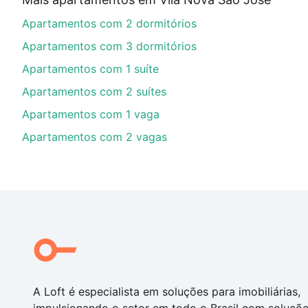
Aqui na Loft temos a oferta ideal para você, com Ap
Apartamentos com 2 dormitórios
nossas opções de financiamento imobiliário as parce
compra, veja em nosso portal
quanto custa comprar 
Apartamentos com 3 dormitórios
com você até as chaves.
Apartamentos com 1 suíte
Apartamentos com 2 suítes
Apartamentos com 1 vaga
Apartamentos com 2 vagas
A Loft é especialista em soluções para imobiliárias,