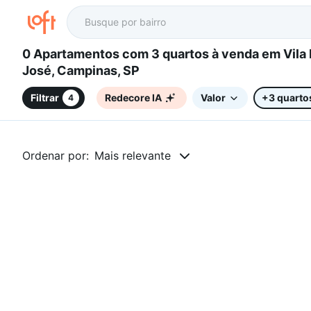
0 Apartamentos com 3 quartos à venda em Vila Nova São
José, Campinas, SP
Filtrar
Redecore IA
Valor
+3 quarto
4
Ordenar por:
Mais relevante