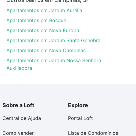
Campinas, SP que custam a partir de R$ 0 e com
Apartamentos em Jardim Aurélia
ma dúvida dos custos envolvidos no processo de
l dos seus sonhos com segurança e conforto. Loft,
Apartamentos em Bosque
Apartamentos em Nova Europa
Apartamentos em Jardim Santa Genebra
Apartamentos em Nova Campinas
Apartamentos em Jardim Nossa Senhora
Auxiliadora
Sobre a Loft
Explore
Central de Ajuda
Portal Loft
Como vender
Lista de Condomínios