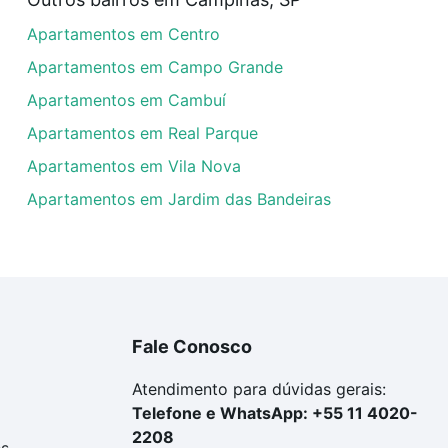
artamentos com 3 quartos à venda em Vila Nova São José, 
Apartamentos em Centro
las podem se adequar ao seu orçamento. Se ainda tem algu
um apartamento
e conte com a gente para comprar o imóve
Apartamentos em Campo Grande
Apartamentos em Cambuí
Apartamentos em Real Parque
Apartamentos em Vila Nova
Apartamentos em Jardim das Bandeiras
Fale Conosco
Atendimento para dúvidas gerais:
Telefone e WhatsApp: +55 11 4020-
2208