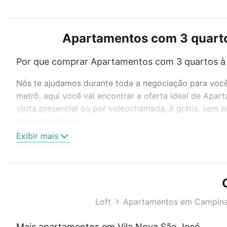
Apartamentos com 3 quartos
Por que comprar Apartamentos com 3 quartos à 
Nós te ajudamos durante toda a negociação para você 
metrô, aqui você vai encontrar a oferta ideal de Ap
visita presencial ou por videochamada, é grátis, sem
troca de imóveis.
Exibir mais
Como escolher um imóvel?
Use barra de busca no topo para pesquisar por ruas, 
ou sem vaga de garagem para combinar perfeitamente 
Apartamentos com 3 quartos à venda em Vila Nova São
Loft
Apartamentos em Campin
Qual o preço de Apartamentos com 3 quartos à 
Mais apartamentos em Vila Nova São José