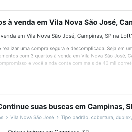
 à venda em Vila Nova São José, Cam
venda em Vila Nova São José, Campinas, SP na Loft
realizar uma compra segura e descomplicada. Seja em um b
artamentos com 3 quartos à venda em Vila Nova São José, 
 compromisso e você ainda conta com mais de 46 mil corret
bairros e até condomínios favoritos. Você também pode usa
com o preço, metragem e comodidades, como piscina, aca
Continue suas buscas em Campinas, S
 José, Campinas, SP ideal para você na Loft.
as
Vila Nova São José
Tipo padrão, cobertura, duplex,
venda em Vila Nova São José, Campinas, SP?
Outros bairros em Campinas, SP