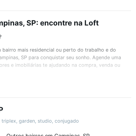
pinas, SP: encontre na Loft
?
airro mais residencial ou perto do trabalho e do
Campinas, SP para conquistar seu sonho. Agende uma
ores e imobiliárias te ajudando na compra, venda ou
r os filtros como quantidade de quartos, suítes, com
demia, salão de festas ou área verde e encontrar
P
 triplex, garden, studio, conjugado
Outros bairros em Campinas, SP