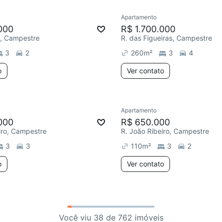
Apartamento
000
R$ 1.700.000
al, Campestre
R. das Figueiras, Campestre
3
2
260
m²
3
4
o
Ver contato
Apartamento
000
R$ 650.000
iro, Campestre
R. João Ribeiro, Campestre
3
3
110
m²
3
2
o
Ver contato
Você viu 38 de 762 imóveis