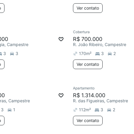
o
Ver contato
Cobertura
000
R$ 700.000
égia, Campestre
R. João Ribeiro, Campestre
3
3
170
m²
3
2
o
Ver contato
Apartamento
00
R$ 1.314.000
iras, Campestre
R. das Figueiras, Campestre
3
1
112
m²
3
2
o
Ver contato