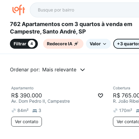
762 Apartamentos com 3 quartos à venda em
Campestre, Santo André, SP
Filtrar
Redecore IA
Valor
+3 quarto
4
Ordenar por:
Mais relevante
Apartamento
Cobertura
Redecorar
Redecor
R$ 390.000
R$ 765.0
Av. Dom Pedro II, Campestre
R. João Ribe
84
m²
3
170
m²
Ver contato
Ver contat