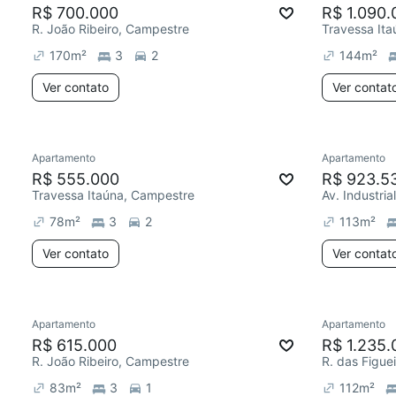
R$ 700.000
R$ 1.090.
R. João Ribeiro, Campestre
Travessa It
170
m²
3
2
144
m²
Ver contato
Ver contat
Apartamento
Apartamento
R$ 555.000
R$ 923.5
Travessa Itaúna, Campestre
Av. Industri
78
m²
3
2
113
m²
Ver contato
Ver contat
Apartamento
Apartamento
R$ 615.000
R$ 1.235.
R. João Ribeiro, Campestre
R. das Figue
83
m²
3
1
112
m²