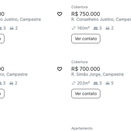
Cobertura
ar
00
R$ 750.000
ro Justino, Campestre
R. Conselheiro Justino, Campes
3
2
160
m²
3
2
o
Ver contato
Cobertura
ar
Redecorar
00
R$ 700.000
iro, Campestre
R. Simão Jorge, Campestre
3
2
202
m²
3
5
o
Ver contato
Apartamento