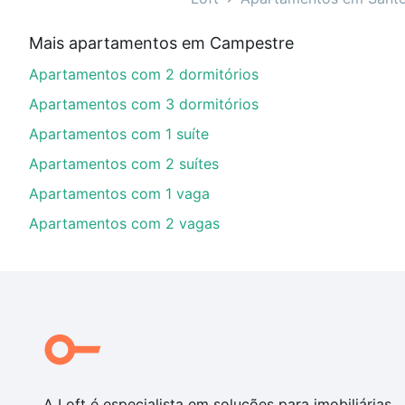
Qual o preço de Apartamentos com 3 quartos à 
Mais apartamentos em Campestre
Aqui na Loft temos a oferta ideal para você, com Ap
Apartamentos com 2 dormitórios
opções de financiamento imobiliário as parcelas pod
veja em nosso portal
quanto custa comprar um apart
Apartamentos com 3 dormitórios
até as chaves.
Apartamentos com 1 suíte
Apartamentos com 2 suítes
Apartamentos com 1 vaga
Apartamentos com 2 vagas
A Loft é especialista em soluções para imobiliárias,