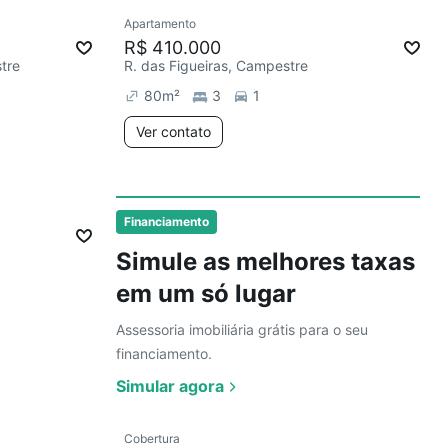
Ver
Apartamento
Redecorar
Chegou há 6 dias
R$ 410.000
tre
R. das Figueiras, Campestre
80
m²
3
1
Ver contato
Ver
Financiamento
Simule as melhores taxas
em um só lugar
Assessoria imobiliária grátis para o seu
financiamento.
Simular agora
Ver
Cobertura