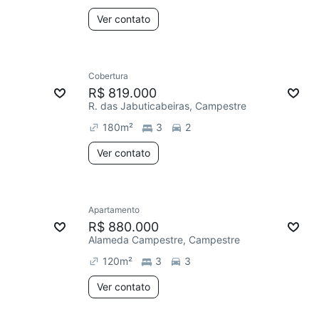
Ver contato
Cobertura
R$ 819.000
R. das Jabuticabeiras, Campestre
180
m²
3
2
Ver contato
Apartamento
R$ 880.000
Alameda Campestre, Campestre
120
m²
3
3
Ver contato