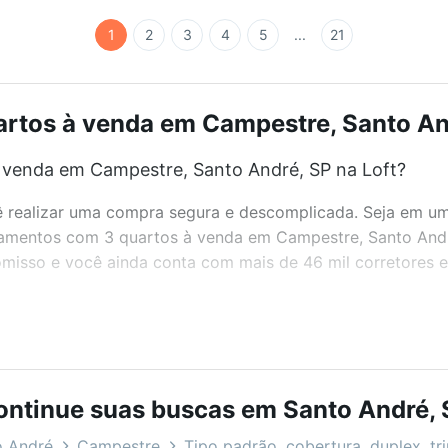
1
2
3
4
5
...
21
tos à venda em Campestre, Santo And
venda em Campestre, Santo André, SP na Loft?
realizar uma compra segura e descomplicada. Seja em um b
rtamentos com 3 quartos à venda em Campestre, Santo Andr
misso e você ainda conta com mais de 46 mil corretores e 
bairros e até condomínios favoritos. Você também pode usa
com o preço, metragem e comodidades, como piscina, aca
ontinue suas buscas em Santo André, 
nto André, SP ideal para você na Loft.
o André
Campestre
Tipo padrão, cobertura, duplex, tr