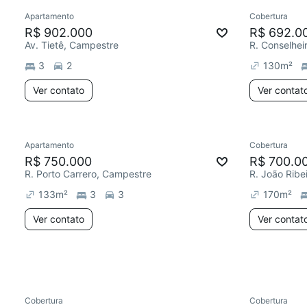
Apartamento
Cobertura
Redecorar
Redecor
R$ 902.000
R$ 692.0
Av. Tietê, Campestre
R. Conselhei
3
2
130
m²
Ver contato
Ver contat
Apartamento
Cobertura
Redecorar
Redecor
R$ 750.000
R$ 700.0
R. Porto Carrero, Campestre
R. João Ribe
133
m²
3
3
170
m²
Ver contato
Ver contat
Cobertura
Cobertura
Redecorar