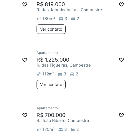
R$ 819.000
R. das Jabuticabeiras, Campestre
180
m²
3
2
Ver contato
Apartamento
R$ 1.225.000
R. das Figueiras, Campestre
112
m²
3
2
Ver contato
Apartamento
R$ 700.000
R. João Ribeiro, Campestre
170
m²
3
2