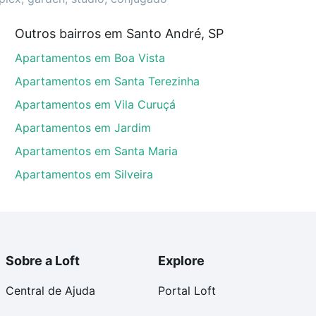
Outros bairros em Santo André, SP
dré, SP que custam a partir de R$ 0 e com nossas
Apartamentos em Boa Vista
ida dos custos envolvidos no processo de compra,
us sonhos com segurança e conforto. Loft, com você
Apartamentos em Santa Terezinha
Apartamentos em Vila Curuçá
Apartamentos em Jardim
Apartamentos em Santa Maria
Apartamentos em Silveira
Sobre a Loft
Explore
Central de Ajuda
Portal Loft