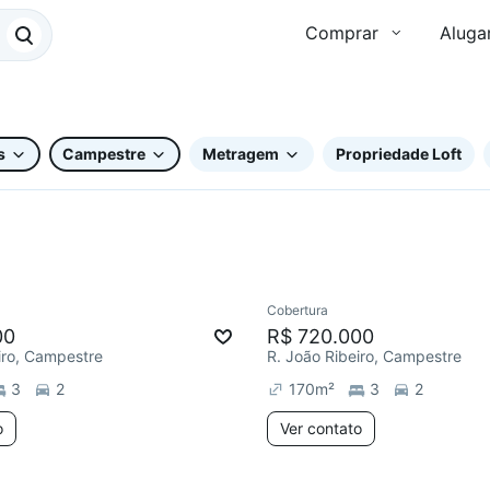
Comprar
Aluga
s
Campestre
Metragem
Propriedade Loft
Cobertura
ar
Chegou este mês
Redecorar
00
R$ 720.000
iro, Campestre
R. João Ribeiro, Campestre
3
2
170
m²
3
2
o
Ver contato