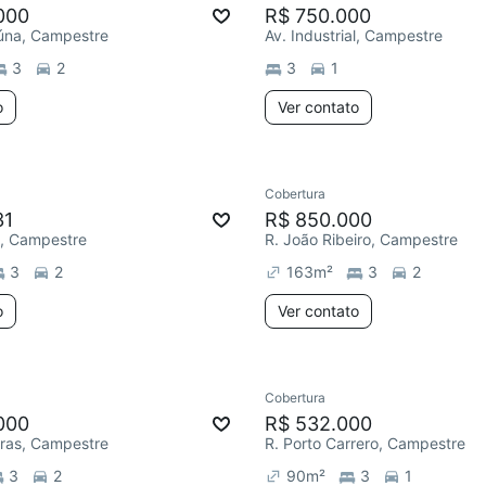
000
R$ 750.000
aúna, Campestre
Av. Industrial, Campestre
3
2
3
1
o
Ver contato
Cobertura
31
R$ 850.000
al, Campestre
R. João Ribeiro, Campestre
3
2
163
m²
3
2
o
Ver contato
Cobertura
000
R$ 532.000
iras, Campestre
R. Porto Carrero, Campestre
3
2
90
m²
3
1