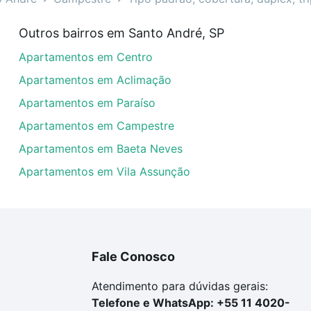
venda em Campestre, Santo André, SP?
Outros bairros em Santo André, SP
artamentos com 3 quartos à venda em Campestre, Santo An
Apartamentos em Centro
em se adequar ao seu orçamento. Se ainda tem alguma dúv
amento
e conte com a gente para comprar o imóvel dos se
Apartamentos em Aclimação
Apartamentos em Paraíso
Apartamentos em Campestre
Apartamentos em Baeta Neves
Apartamentos em Vila Assunção
Fale Conosco
Atendimento para dúvidas gerais:
Telefone e WhatsApp: +55 11 4020-