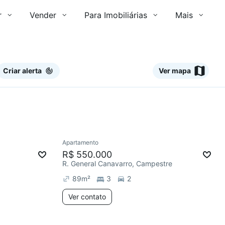
r
Vender
Para Imobiliárias
Mais
Criar alerta
Ver mapa
Ver
Apartamento
Redecorar
Chegou este mês
R$ 550.000
R. General Canavarro, Campestre
89
m²
3
2
Ver contato