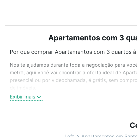
Apartamentos com 3 quar
Por que comprar Apartamentos com 3 quartos à 
Nós te ajudamos durante toda a negociação para você 
metrô, aqui você vai encontrar a oferta ideal de Apa
presencial ou por videochamada, é grátis, sem compro
de imóveis.
Exibir mais
Como escolher um imóvel?
Use barra de busca no topo para pesquisar por ruas, 
ou sem vaga de garagem para combinar perfeitamente 
C
Apartamentos com 3 quartos à venda em Campestre, Sa
Loft
Apartamentos em Sant