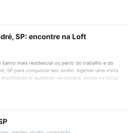
ré, SP: encontre na Loft
airro mais residencial ou perto do trabalho e do
é, SP para conquistar seu sonho. Agende uma visita
imobiliárias te ajudando na compra, venda ou troca
r os filtros como quantidade de quartos, suítes, com
demia, salão de festas ou área verde e encontrar
SP
iplex, garden, studio, conjugado